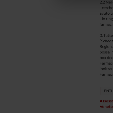
2.2 Nel 
che hanno raccolto dal tuo uti
- cerch
avuto u
- lo rin
farmaci
3. Tutte
“Scheda
Regional
possa i
box ded
Farmaco
inoltrar
Farmac
ENTI
Assesso
Veneto