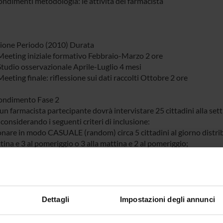
ndimenti metodologia: le attività del farmacista
ione Periodo (2010) Durata
Meeting iniziale formativo Febbraio-Marzo 2 ore
Studio osservazionale Aprile-Luglio 4 mesi
eeting finale: riflessione sui dati raccolti Ottobre 2 ore
ondimento Fase 2
un farmacista partecipante dovrà intervistare 25 cittadini alla sett
 considerando i seguenti criteri di inclusione:
ionare in modo CASUALE (random) circa 5 cittadini al giorno distrib
tina e 3 al pomeriggio o 3 alla mattina e 2 al pomeriggio;
biano un’età superiore ai 18 anni;
anno assunto almeno un farmaco nell’ultimo mese
ro stabilito del campione da intervistare è stato calcolato per ott
adino sufficiente a raggiungere gli obiettivi della ricerca, ossia a
Dettagli
Impostazioni degli annunci
lo si è basato sui dati di letteratura riguardanti l’incidenza delle rea
ionali di segnalazione da parte dei cittadini.