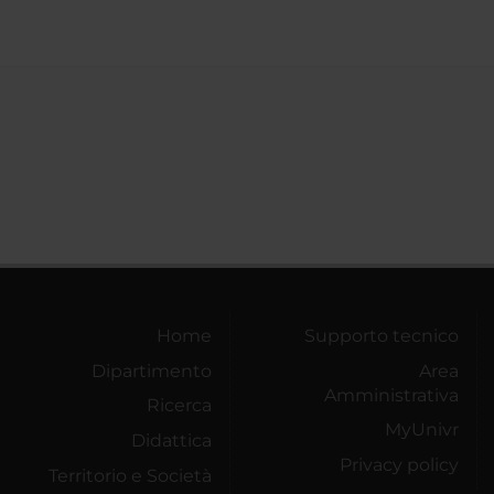
Home
Supporto tecnico
Dipartimento
Area
Amministrativa
Ricerca
MyUnivr
Didattica
Privacy policy
Territorio e Società