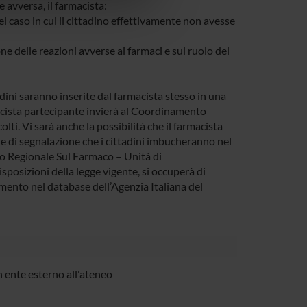
 avversa, il farmacista:
l caso in cui il cittadino effettivamente non avesse
e delle reazioni avverse ai farmaci e sul ruolo del
adini saranno inserite dal farmacista stesso in una
macista partecipante invierà al Coordinamento
ti. Vi sarà anche la possibilità che il farmacista
e di segnalazione che i cittadini imbucheranno nel
o Regionale Sul Farmaco – Unità di
posizioni della legge vigente, si occuperà di
imento nel database dell’Agenzia Italiana del
 ente esterno all'ateneo