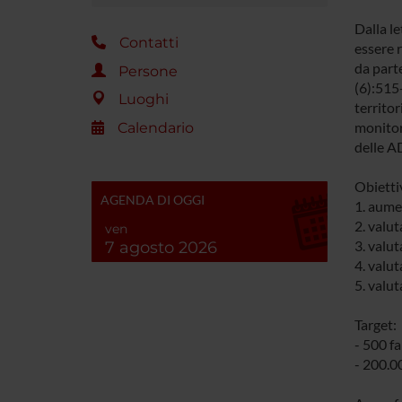
Dalla l
Contatti
essere r
da parte
Persone
(6):515
Luoghi
territor
monitora
Calendario
delle A
Obiettiv
AGENDA DI OGGI
1. aumen
2. valu
ven
3. valut
7 agosto 2026
4. valut
5. valut
Target:
- 500 fa
- 200.00