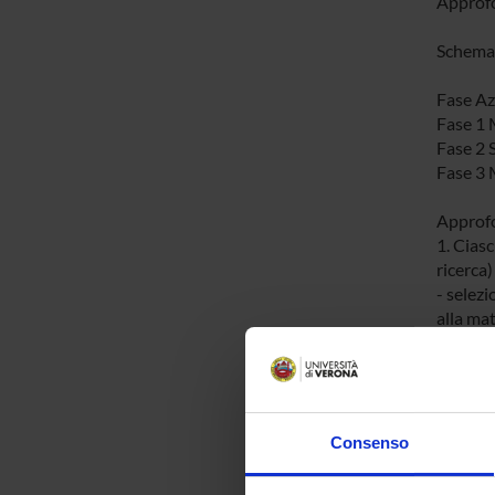
Approfo
Schema
Fase Az
Fase 1 
Fase 2 
Fase 3 M
Approf
1. Ciasc
ricerca)
- selez
alla mat
- che ab
- che h
Il nume
del citt
Consenso
Il calco
internaz