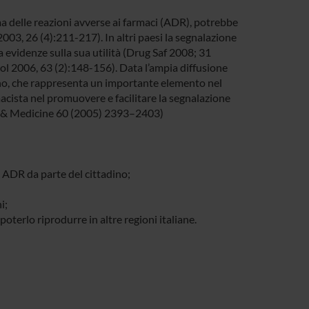
a delle reazioni avverse ai farmaci (ADR), potrebbe
003, 26 (4):211-217). In altri paesi la segnalazione
a evidenze sulla sua utilità (Drug Saf 2008; 31
l 2006, 63 (2):148-156). Data l’ampia diffusione
tadino, che rappresenta un importante elemento nel
macista nel promuovere e facilitare la segnalazione
ce & Medicine 60 (2005) 2393–2403)
e ADR da parte del cittadino;
i;
poterlo riprodurre in altre regioni italiane.