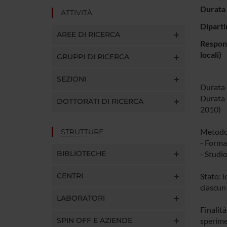
Durata 
ATTIVITÀ
Diparti
AREE DI RICERCA
Respons
locali)
GRUPPI DI RICERCA
SEZIONI
Durata 
Durata c
DOTTORATI DI RICERCA
2010)
Metodol
STRUTTURE
- Forma
BIBLIOTECHE
- Studi
CENTRI
Stato: 
ciascun
LABORATORI
Finalit
SPIN OFF E AZIENDE
sperime