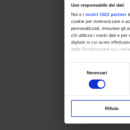
Uso responsabile dei dati
2. A cia
Noi e
i nostri 1022 partner
t
avuto o 
cookie per memorizzare e acce
personalizzati, misurare gli an
2.1 Nel 
chi utilizza i vostri dati e pe
- cerch
digitale in cui avete effettua
- conseg
- spieg
dalla Dichiarazione sui cookie
- il cit
direttam
Con il tuo consenso, vorrem
Selezione
raccogliere informazi
Necessari
del
2.2. Nel
Identificare il tuo di
consenso
da medic
digitali).
farmaci
Approfondisci come vengono el
Farmaco
modificare o ritirare il tuo 
Il cent
Rifiuta
Farmaco
Utilizziamo i cookie per perso
del Gar
nostro traffico. Condividiamo 
di analisi dei dati web, pubbl