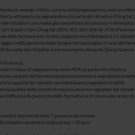
etteratura emerge, infatti, come la sottosegnalazione, noto problem
idotta attraverso la segnalazione da parte del cittadino (Drug Saf 2
 dei cittadini è una realtà già consolidata ed esistono in letteratur
-524; Export Opin Drug Saf 2004, 3(4):363-368, Br J Clin Pharmaco
iale delle farmacie e lo stretto rapporto tra il farmacista e il cit
ggio e nella gestione della terapia farmacologica, il ruolo del far
DR da parte del cittadino è estremamente rilevante (Social Scien
i di ricerca:
tare il tasso di segnalazione delle ADR da parte del cittadino;
tare la capacità del farmacista nel promuovere la segnalazione dell
are la capacità dei cittadini ad individuare e segnalare le ADR;
are la qualità delle schede di reazioni avversa segnalate dai cittadin
are l’efficacia di questo modello formativo e di ricerca allo scopo di 
rmacisti territoriali delle 7 province del Veneto
0 cittadini residenti in Italia di età > 18 anni