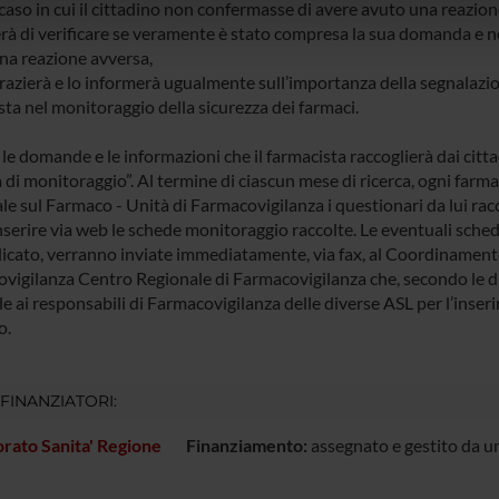
caso in cui il cittadino non confermasse di avere avuto una reazione
lizzo dei loro servizi.
erà di verificare se veramente è stato compresa la sua domanda e ne
na reazione avversa,
grazierà e lo informerà ugualmente sull’importanza della segnalazion
sta nel monitoraggio della sicurezza dei farmaci.
 le domande e le informazioni che il farmacista raccoglierà dai citt
 di monitoraggio”. Al termine di ciascun mese di ricerca, ogni far
e sul Farmaco - Unità di Farmacovigilanza i questionari da lui raccol
nserire via web le schede monitoraggio raccolte. Le eventuali sched
icato, verranno inviate immediatamente, via fax, al Coordinament
vigilanza Centro Regionale di Farmacovigilanza che, secondo le dis
le ai responsabili di Farmacovigilanza delle diverse ASL per l’inser
o.
 FINANZIATORI:
rato Sanita' Regione
Finanziamento:
assegnato e gestito da un