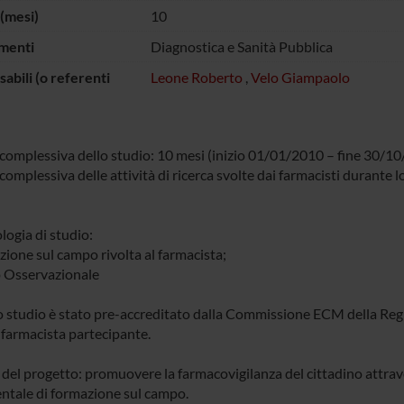
(mesi)
10
menti
Diagnostica e Sanità Pubblica
abili (o referenti
Leone Roberto
,
Velo Giampaolo
complessiva dello studio: 10 mesi (inizio 01/01/2010 – fine 30/1
omplessiva delle attività di ricerca svolte dai farmacisti durante lo 
ogia di studio:
zione sul campo rivolta al farmacista;
o Osservazionale
lo studio è stato pre-accreditato dalla Commissione ECM della Regi
 farmacista partecipante.
à del progetto: promuovere la farmacovigilanza del cittadino attra
ntale di formazione sul campo.