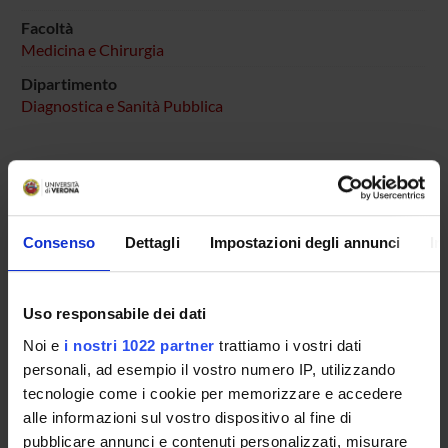
Facoltà
Medicina e Chirurgia
Dipartimento
Diagnostica e Sanità Pubblica
COMPONENTI
Consenso
Dettagli
Impostazioni degli annunci
In
Federica Canzan
Uso responsabile dei dati
Luigina Mortari
Noi e
i nostri 1022 partner
trattiamo i vostri dati
Marco Angriman
personali, ad esempio il vostro numero IP, utilizzando
Maria Carla Joris
tecnologie come i cookie per memorizzare e accedere
alle informazioni sul vostro dispositivo al fine di
pubblicare annunci e contenuti personalizzati, misurare