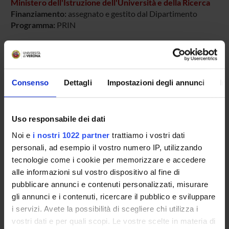
Ministero dell'Istruzione dell'Università e della Ricerca
Finanziamento:
assegnato e gestito dal Dipartimento
Programma:
PRIN
PARTECIPANTI AL PROGETTO
Consenso
Dettagli
Impostazioni degli annunci
In
Fabio Menestrina
Uso responsabile dei dati
SEZIONI
Noi e
i nostri 1022 partner
trattiamo i vostri dati
personali, ad esempio il vostro numero IP, utilizzando
Anatomia Patologica
tecnologie come i cookie per memorizzare e accedere
alle informazioni sul vostro dispositivo al fine di
pubblicare annunci e contenuti personalizzati, misurare
gli annunci e i contenuti, ricercare il pubblico e sviluppare
ATTIVITÀ
i servizi. Avete la possibilità di scegliere chi utilizza i
vostri dati e per quali scopi. Le vostre scelte in materia di