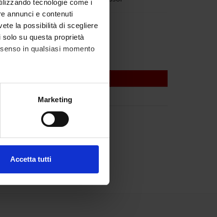
utilizzando tecnologie come i
re annunci e contenuti
Zamo'
vete la possibilità di scegliere
li solo su questa proprietà
consenso in qualsiasi momento
alche metro,
Marketing
e specifiche (impronte
ezione dettagli
. Puoi
Accetta tutti
l media e per analizzare il
ostri partner che si occupano
azioni che hai fornito loro o