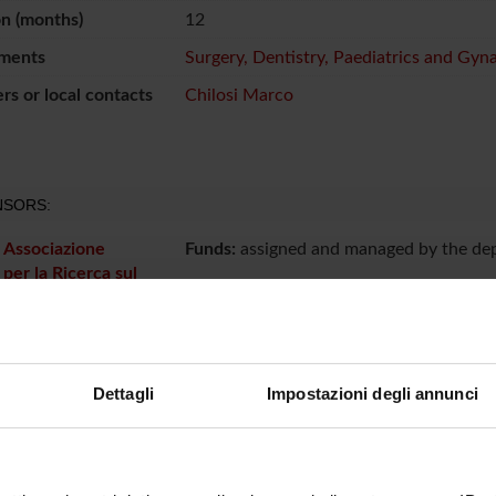
n (months)
12
ments
Surgery, Dentistry, Paediatrics and Gyn
s or local contacts
Chilosi Marco
SORS:
. Associazione
Funds:
assigned and managed by the de
 per la Ricerca sul
ECT PARTICIPANTS
Dettagli
Impostazioni degli annunci
hilosi
Serena 
o Lestani
Aldo Sca