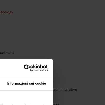
aecology
partment
Informazioni sui cookie
Pedron
Technical-administrative
staff
rpa
Full Professor