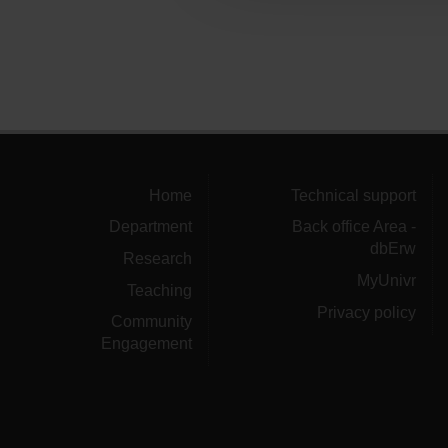
Home
Technical support
Department
Back office Area -
dbErw
Research
MyUnivr
Teaching
Privacy policy
Community
Engagement