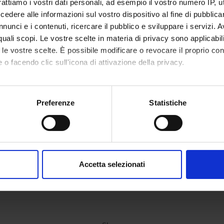
rattiamo i vostri dati personali, ad esempio il vostro numero IP, 
 Malpeli
Technical-administrative
dere alle informazioni sul vostro dispositivo al fine di pubblica
Alberto 
staff
nunci e i contenuti, ricercare il pubblico e sviluppare i servizi. A
r quali scopi. Le vostre scelte in materia di privacy sono applicabi
Menestrina
to le vostre scelte. È possibile modificare o revocare il proprio 
 o facendo clic sull'icona di attivazione della privacy.
ONS
mo anche:
ogical Anatomy Section
oni sulla tua posizione geografica, con un'approssimazione di qu
Preferenze
Statistiche
spositivo, scansionandolo attivamente alla ricerca di caratteristich
aborati i tuoi dati personali e imposta le tue preferenze nella
s
consenso in qualsiasi momento dalla Dichiarazione sui cookie.
Accetta selezionati
nalizzare contenuti ed annunci, per fornire funzionalità dei socia
inoltre informazioni sul modo in cui utilizzi il nostro sito con i n
icità e social media, i quali potrebbero combinarle con altre inform
lizzo dei loro servizi.