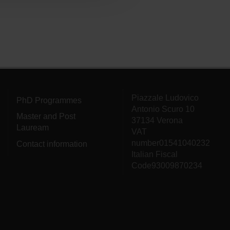
Piazzale Ludovico
PhD Programmes
Antonio Scuro 10
Master and Post
37134 Verona
Lauream
VAT
number01541040232
Contact information
Italian Fiscal
Code93009870234