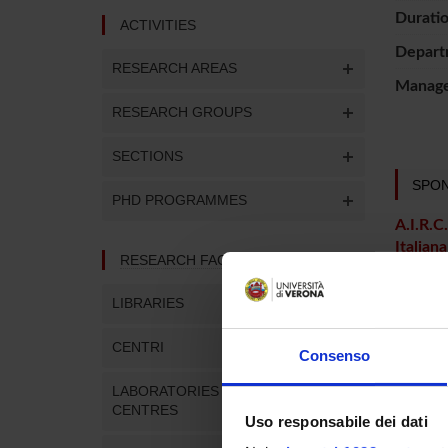
Duratio
ACTIVITIES
Depart
RESEARCH AREAS
Manager
RESEARCH GROUPS
SECTIONS
SPON
PHD PROGRAMMES
A.I.R.C
Italiana
RESEARCH FACILITIES
Cancro
LIBRARIES
PROJ
CENTRI
Consenso
Marco C
LABORATORIES AND RESEARCH
CENTRES
Uso responsabile dei dati
Maurizi