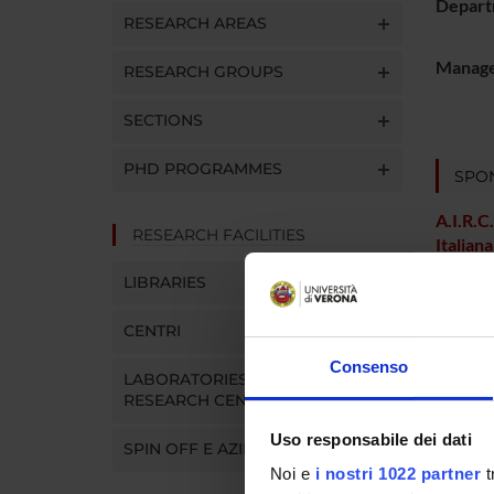
Depart
RESEARCH AREAS
Manager
RESEARCH GROUPS
SECTIONS
PHD PROGRAMMES
SPO
A.I.R.C
RESEARCH FACILITIES
Italiana
Cancro
LIBRARIES
CENTRI
PROJ
Consenso
LABORATORIES AND
Stefano
RESEARCH CENTRES
Uso responsabile dei dati
SPIN OFF E AZIENDE
Claudio
Noi e
i nostri 1022 partner
t