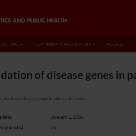
EACHING
COMMUNITY ENGAGEMENT
PEOPLE
idation of disease genes in 
validation of disease genes in pancreatic cancer
g date
January 1, 2006
on (months)
36