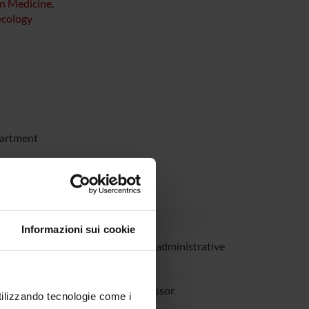
on Medicine
,
ecology
partment
Informazioni sui cookie
ardoni
Technical-administrative
staff
rpa
Full Professor
utilizzando tecnologie come i