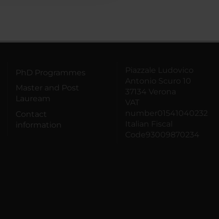
Piazzale Ludovico
PhD Programmes
Antonio Scuro 10
Master and Post
37134 Verona
Lauream
VAT
number01541040232
Contact
Italian Fiscal
information
Code93009870234