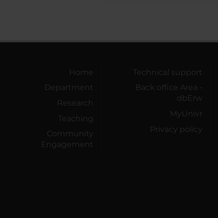
Home
Technical support
Department
Back office Area -
dbErw
Research
MyUnivr
Teaching
Privacy policy
Community
Engagement