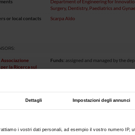
ments
Department of Engineering for Innovati
Surgery, Dentistry, Paediatrics and Gyna
s or local contacts
Scarpa Aldo
NSORS:
. Associazione
Funds:
assigned and managed by the de
 per la Ricerca sul
ECT PARTICIPANTS
Dettagli
Impostazioni degli annunci
 Barbi
Technical-administrative
Maria Sc
staff
 Bassi
Aldo Sca
rattiamo i vostri dati personali, ad esempio il vostro numero IP, 