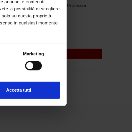
re annunci e contenuti
Sorio
Associate Professor
vete la possibilità di scegliere
li solo su questa proprietà
e Zamboni
consenso in qualsiasi momento
alche metro,
Marketing
e specifiche (impronte
ezione dettagli
. Puoi
Accetta tutti
l media e per analizzare il
ostri partner che si occupano
azioni che hai fornito loro o