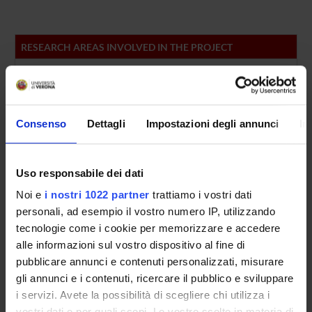
RESEARCH AREAS INVOLVED IN THE PROJECT
Research & Experimental (DDSP)
Research & Experimental (DM) (DM)
Consenso
Dettagli
Impostazioni degli annunci
In
Research & Experimental (DNBM) (DNBM)
Research & Experimental (DSCOMI)
Uso responsabile dei dati
Noi e
i nostri 1022 partner
trattiamo i vostri dati
personali, ad esempio il vostro numero IP, utilizzando
SECTIONS
tecnologie come i cookie per memorizzare e accedere
Pathological Anatomy Section
alle informazioni sul vostro dispositivo al fine di
pubblicare annunci e contenuti personalizzati, misurare
gli annunci e i contenuti, ricercare il pubblico e sviluppare
i servizi. Avete la possibilità di scegliere chi utilizza i
vostri dati e per quali scopi. Le vostre scelte in materia di