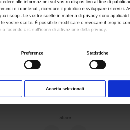
dere alle informazioni sul vostro dispositivo al fine di pubblica
nunci e i contenuti, ricercare il pubblico e sviluppare i servizi. A
r quali scopi. Le vostre scelte in materia di privacy sono applicabi
to le vostre scelte. È possibile modificare o revocare il proprio 
 o facendo clic sull'icona di attivazione della privacy.
mo anche:
oni sulla tua posizione geografica, con un'approssimazione di qu
Preferenze
Statistiche
spositivo, scansionandolo attivamente alla ricerca di caratteristich
aborati i tuoi dati personali e imposta le tue preferenze nella
s
consenso in qualsiasi momento dalla Dichiarazione sui cookie.
Accetta selezionati
nalizzare contenuti ed annunci, per fornire funzionalità dei socia
inoltre informazioni sul modo in cui utilizzi il nostro sito con i n
icità e social media, i quali potrebbero combinarle con altre inform
lizzo dei loro servizi.
Share