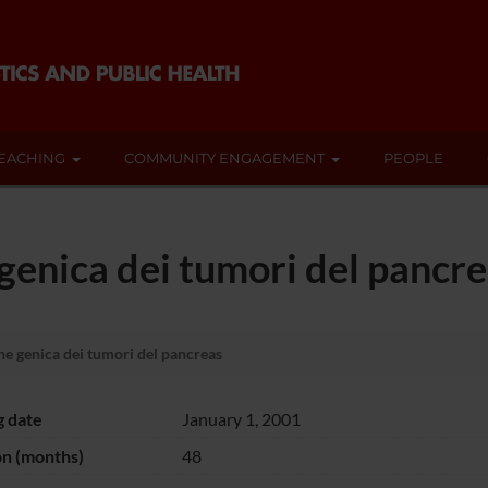
EACHING
COMMUNITY ENGAGEMENT
PEOPLE
 genica dei tumori del pancr
one genica dei tumori del pancreas
g date
January 1, 2001
on (months)
48