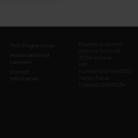
Piazzale Ludovico
PhD Programmes
Antonio Scuro 10
Master and Post
37134 Verona
Lauream
VAT
number01541040232
Contact
Italian Fiscal
information
Code93009870234