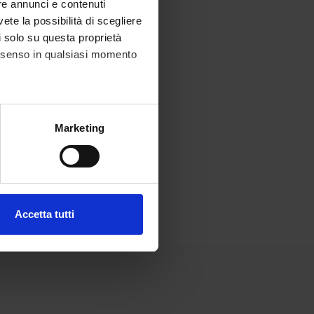
re annunci e contenuti
vete la possibilità di scegliere
li solo su questa proprietà
consenso in qualsiasi momento
alche metro,
Marketing
e specifiche (impronte
ezione dettagli
. Puoi
Accetta tutti
l media e per analizzare il
ostri partner che si occupano
azioni che hai fornito loro o