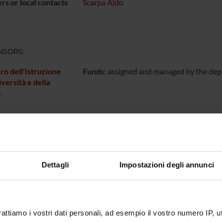
s or local contacts
Scarpa Aldo
NSORS:
ro dell'Istruzione
Funds:
assigned and managed by the de
iversità e della
a
ECT PARTICIPANTS
carpa
Full Professor
Dettagli
Impostazioni degli annunci
ONS
ogical Anatomy Section
rattiamo i vostri dati personali, ad esempio il vostro numero IP, 