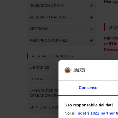
Manager
RESEARCH AREAS
RESEARCH GROUPS
SPO
SECTIONS
Ministe
PHD PROGRAMMES
dell'Un
Ricerc
RESEARCH FACILITIES
LIBRARIES
PROJ
CENTRI
Aldo S
Consenso
LABORATORIES AND
RESEARCH CENTRES
SECTI
Uso responsabile dei dati
SPIN OFF E AZIENDE
Pathol
Noi e
i nostri 1022 partner
t