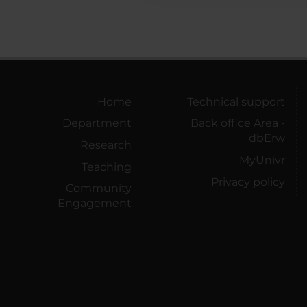
Home
Technical support
Department
Back office Area -
dbErw
Research
MyUnivr
Teaching
Privacy policy
Community
Engagement