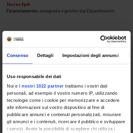
Tecres SpA
Finanziamento:
assegnato e gestito dal Dipartimento
PARTECIPANTI AL PROGETTO
Anna Benini
Tecnico-Amministrativo
Consenso
Dettagli
Impostazioni degli annunci
In
Elisa Bertazzoni Minelli
Uso responsabile dei dati
Noi e
i nostri 1022 partner
trattiamo i vostri dati
SEZIONI
personali, ad esempio il vostro numero IP, utilizzando
tecnologie come i cookie per memorizzare e accedere
Farmacologia
alle informazioni sul vostro dispositivo al fine di
pubblicare annunci e contenuti personalizzati, misurare
gli annunci e i contenuti, ricercare il pubblico e sviluppare
i servizi. Avete la possibilità di scegliere chi utilizza i