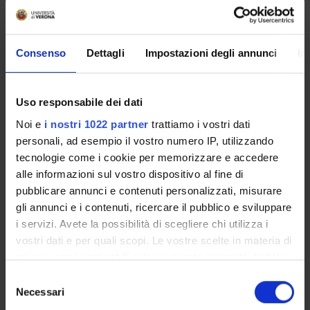
servizi utili che riguardano la tua carriera universitaria
(libretto online, gestione della carriera Esse3, corsi e-
learning, email istituzionale, modulistica di segreteria,
Consenso
Dettagli
Impostazioni degli annunci
In
procedure amministrative, ecc.).
Entra in MyUnivr con le tue credenziali GIA: solo così
potrai ricevere notifica di tutti gli avvisi dei tuoi docenti e
Uso responsabile dei dati
della tua segreteria via mail e anche tramite l'app Univr.
Noi e
i nostri 1022 partner
trattiamo i vostri dati
personali, ad esempio il vostro numero IP, utilizzando
MYUNIVR
tecnologie come i cookie per memorizzare e accedere
alle informazioni sul vostro dispositivo al fine di
pubblicare annunci e contenuti personalizzati, misurare
Presentazione
gli annunci e i contenuti, ricercare il pubblico e sviluppare
Come iscriversi e Requisiti di ammissione
i servizi. Avete la possibilità di scegliere chi utilizza i
Piani didattici
vostri dati e per quali scopi. Le vostre scelte in materia di
privacy sono applicabili solo su questa proprietà digitale
Insegnamenti
in cui avete effettuato le vostre scelte. È possibile
Bacheca avvisi
Selezione
modificare o revocare il proprio consenso in qualsiasi
Necessari
Organi collegiali e di governo
del
momento dalla Dichiarazione sui cookie o facendo clic