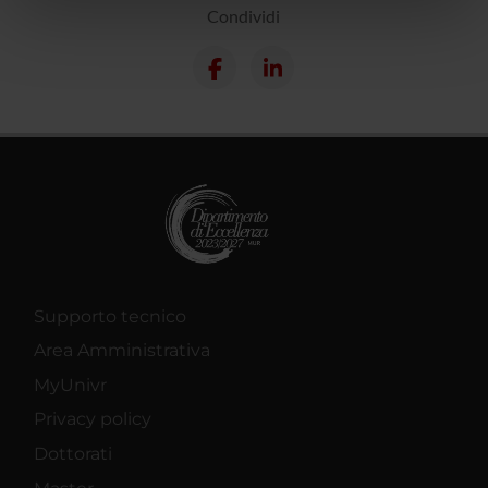
nostri partner che si occupano di analisi dei dati web,
Condividi
pubblicità e social media, i quali potrebbero combinarle
con altre informazioni che hai fornito loro o che hanno
raccolto dal tuo utilizzo dei loro servizi.
Supporto tecnico
Area Amministrativa
MyUnivr
Privacy policy
Dottorati