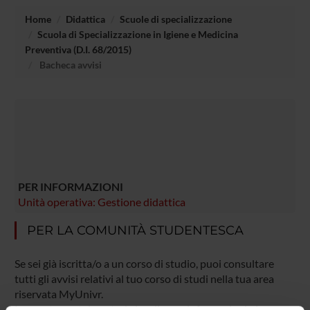
Home
Didattica
Scuole di specializzazione
Scuola di Specializzazione in Igiene e Medicina
Preventiva (D.I. 68/2015)
Bacheca avvisi
PER INFORMAZIONI
Unità operativa: Gestione didattica
PER LA COMUNITÀ STUDENTESCA
Se sei già iscritta/o a un corso di studio, puoi consultare
tutti gli avvisi relativi al tuo corso di studi nella tua area
riservata MyUnivr.
In questo portale potrai visualizzare informazioni, risorse e