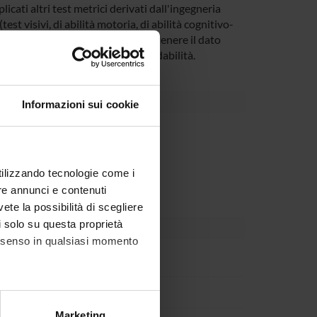
icati altri test metrici derivati dall'ingegneria
st visivi, di abilità motoria, di abilità cognitivo-
ione, potrebbero rinforzare e sostenere il dato
istrazione e valutazione dell'affidabilità.
Informazioni sui cookie
Dipartimento
utilizzando tecnologie come i
re annunci e contenuti
vete la possibilità di scegliere
li solo su questa proprietà
consenso in qualsiasi momento
 Pascali
Sorio
alche metro,
Marketing