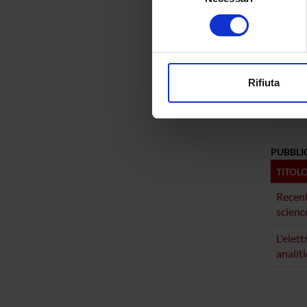
Rossell
Identificare il tuo di
consenso
digitali).
Eloisa L
Approfondisci come vengono el
modificare o ritirare il tuo 
Rifiuta
SEZIO
Utilizziamo i cookie per perso
Medici
nostro traffico. Condividiamo 
di analisi dei dati web, pubbl
che hanno raccolto dal tuo uti
PUBBLI
TITOL
Recent
scienc
L'elet
analiti