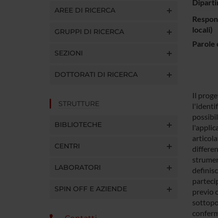
Diparti
AREE DI RICERCA
Respons
locali)
GRUPPI DI RICERCA
Parole 
SEZIONI
DOTTORATI DI RICERCA
Il proge
STRUTTURE
l'identi
possibi
BIBLIOTECHE
l'appli
articola
CENTRI
differen
strument
LABORATORI
definisc
partecip
SPIN OFF E AZIENDE
previo o
sottopo
conferma