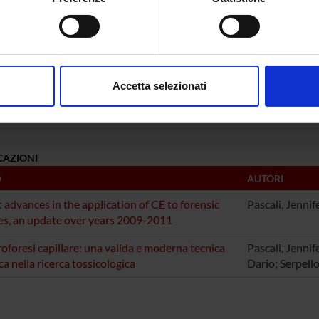
a Gottardo
Professore associato
Franco T
spositivo, scansionandolo attivamente alla ricerca di caratteristich
iotta
aborati i tuoi dati personali e imposta le tue preferenze nella
s
consenso in qualsiasi momento dalla Dichiarazione sui cookie.
Accetta selezionati
NI
nalizzare contenuti ed annunci, per fornire funzionalità dei socia
na legale
inoltre informazioni sul modo in cui utilizzi il nostro sito con i n
icità e social media, i quali potrebbero combinarle con altre inform
lizzo dei loro servizi.
CAZIONI
O
AUTORI
 advances in the application of CE to forensic
Pascali, Jennif
es, an update over years 2009-2011
troforesi capillare: una valida e moderna tecnica
Pascali, Jennife
ca nella ricerca tossicologica
Dario; Serpello