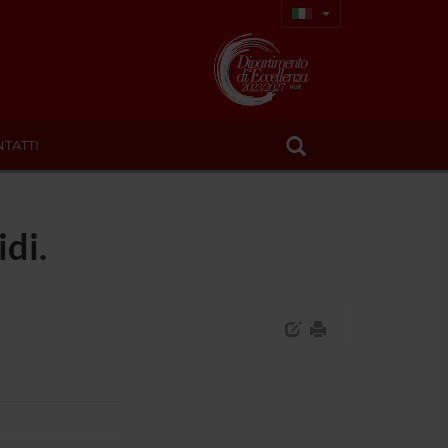
TATTI
idi.