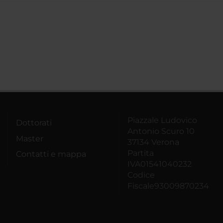
Piazzale Ludovico
Dottorati
Antonio Scuro 10
Master
37134 Verona
Partita
Contatti e mappa
IVA01541040232
Codice
Fiscale93009870234