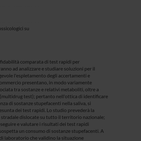
ossicologici su
fidabilità comparata di test rapidi per
ranno ad analizzare e studiare soluzioni per il
agevole l'espletamento degli accertamenti e
in commercio presentano, in modo variamente
ociata tra sostanze e relativi metaboliti, oltre a
(multidrug test); pertanto nell'ottica di identificare
nza di sostanze stupefacenti nella saliva, si
sunta dei test rapidi. Lo studio prevederà la
stradale dislocate su tutto il territorio nazionale;
guire e valutare i risultati dei test rapidi
i sospetta un consumo di sostanze stupefacenti. A
di laboratorio che validino la situazione