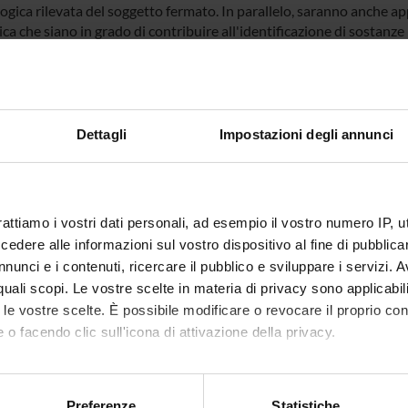
ogica rilevata del soggetto fermato. In parallelo, saranno anche appl
a che siano in grado di contribuire all'identificazione di sostanze (te
nale, ecc.); queste metodologie, attualmente in fase di sperimentaz
o biochimico, ma, a loro volta, necessitano di training per la sommin
 FINANZIATORI:
Dettagli
Impostazioni degli annunci
mento delle Politiche
Finanziamento:
assegnato e gestito dal 
ga presso la
nza del Consiglio dei
rattiamo i vostri dati personali, ad esempio il vostro numero IP, 
i
dere alle informazioni sul vostro dispositivo al fine di pubblica
nunci e i contenuti, ricercare il pubblico e sviluppare i servizi. A
r quali scopi. Le vostre scelte in materia di privacy sono applicabi
ECIPANTI AL PROGETTO
to le vostre scelte. È possibile modificare o revocare il proprio 
ertaso
Tecnico-Amministrativo
Jennifer
 o facendo clic sull'icona di attivazione della privacy.
a Bortolotti
Professore ordinario
Daniela 
mo anche:
oni sulla tua posizione geografica, con un'approssimazione di qu
Preferenze
Statistiche