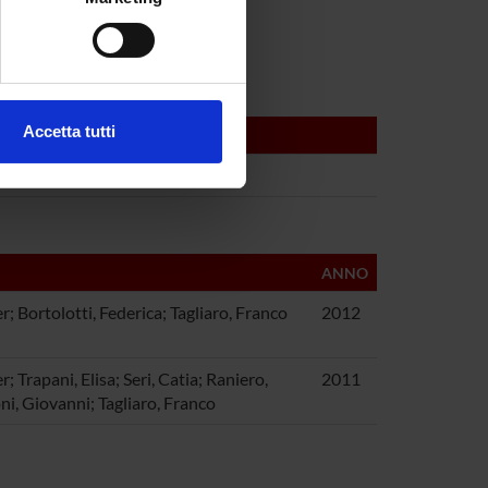
agliaro
e specifiche (impronte
ezione dettagli
. Puoi
Accetta tutti
l media e per analizzare il
ostri partner che si occupano
azioni che hai fornito loro o
ANNO
er; Bortolotti, Federica; Tagliaro, Franco
2012
r; Trapani, Elisa; Seri, Catia; Raniero,
2011
ni, Giovanni; Tagliaro, Franco