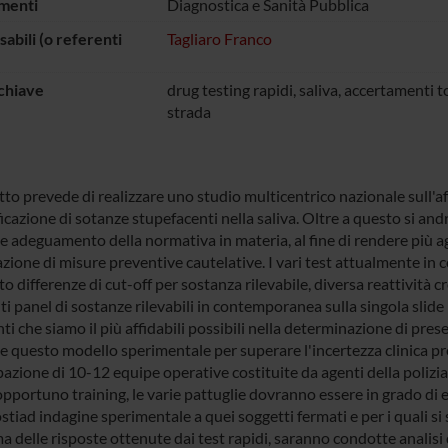
menti
Diagnostica e Sanità Pubblica
abili (o referenti
Tagliaro Franco
chiave
drug testing rapidi, saliva, accertamenti t
strada
tto prevede di realizzare uno studio multicentrico nazionale sull'af
ficazione di sotanze stupefacenti nella saliva. Oltre a questo si and
le adeguamento della normativa in materia, al fine di rendere più 
cazione di misure preventive cautelative. I vari test attualmente 
to differenze di cut-off per sostanza rilevabile, diversa reattività cr
ti panel di sostanze rilevabili in contemporanea sulla singola slide 
i che siamo il più affidabili possibili nella determinazione di prese
e questo modello sperimentale per superare l'incertezza clinica pre
azione di 10-12 equipe operative costituite da agenti della polizia 
pportuno training, le varie pattuglie dovranno essere in grado di ese
stiad indagine sperimentale a quei soggetti fermati e per i quali s
 delle risposte ottenute dai test rapidi, saranno condotte analisi 