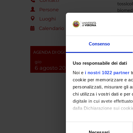
Contatti
tossicol
Persone
biomedic
decisio
Luoghi
analitic
Calendario
ENTI
Consenso
AGENDA DI OGGI
Diparti
Antidro
gio
Uso responsabile dei dati
6 agosto 2026
Preside
Noi e
i nostri 1022 partner
t
Ministr
cookie per memorizzare e acce
personalizzati, misurare gli an
chi utilizza i vostri dati e pe
PART
digitale in cui avete effettua
Anna B
dalla Dichiarazione sui cookie
Federic
Con il tuo consenso, vorrem
Selezione
raccogliere informazi
Necessari
del