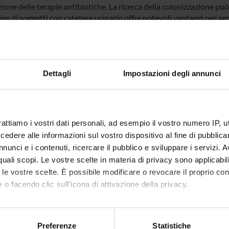
zione delle terapie antibiotiche. La ricerca della colonizzazione pu
ine di soggetti con catetere urinario offre notevoli vantaggi per sem
vo
o di questo studio è la definizione di un quadro a livello delle A
go sulla circolazione di microrganismi produttori di ESBL, attraverso
Dettagli
Impostazioni degli annunci
i in RSA e Case di Riposo e portatori di catetere a permanenza (> 24
entemente dalla presenza di infezione delle vie urinarie nel pazien
rattiamo i vostri dati personali, ad esempio il vostro numero IP, 
 FINANZIATORI:
dere alle informazioni sul vostro dispositivo al fine di pubblica
nunci e i contenuti, ricercare il pubblico e sviluppare i servizi. A
Finanziamento:
assegnato e gestito dal 
r quali scopi. Le vostre scelte in materia di privacy sono applicabi
to le vostre scelte. È possibile modificare o revocare il proprio 
 o facendo clic sull'icona di attivazione della privacy.
ECIPANTI AL PROGETTO
mo anche:
 Nicolis
Tecnico-Amministrativo
Silvia S
oni sulla tua posizione geografica, con un'approssimazione di qu
Preferenze
Statistiche