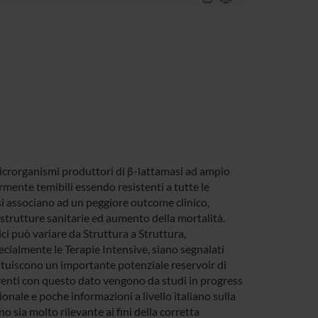
microrganismi produttori di β-lattamasi ad ampio
rmente temibili essendo resistenti a tutte le
 si associano ad un peggiore outcome clinico,
strutture sanitarie ed aumento della mortalità.
ici può variare da Struttura a Struttura,
ecialmente le Terapie Intensive, siano segnalati
tituiscono un importante potenziale reservoir di
coerenti con questo dato vengono da studi in progress
ionale e poche informazioni a livello italiano sulla
sia molto rilevante ai fini della corretta