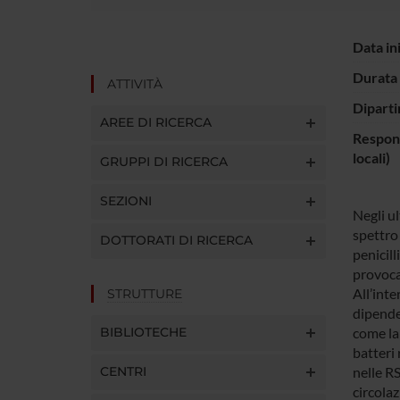
Data in
Durata 
ATTIVITÀ
Diparti
AREE DI RICERCA
Respons
locali)
GRUPPI DI RICERCA
SEZIONI
Negli u
spettro 
DOTTORATI DI RICERCA
penicill
provoca
All’inte
STRUTTURE
dipende
BIBLIOTECHE
come la
batteri 
CENTRI
nelle RS
circola