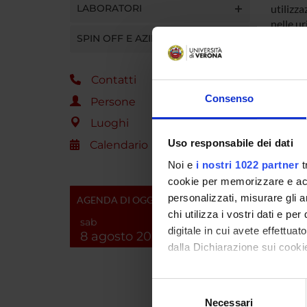
LABORATORI
utilizza
nelle ur
SPIN OFF E AZIENDE
Obietti
Lo scop
Contatti
Bussolen
Consenso
resident
Persone
indipend
Luoghi
Uso responsabile dei dati
Calendario
Noi e
i nostri 1022 partner
t
ENTI
cookie per memorizzare e acce
personalizzati, misurare gli an
AGENDA DI OGGI
chi utilizza i vostri dati e pe
sab
digitale in cui avete effettua
8 agosto 2026
dalla Dichiarazione sui cookie
PART
Con il tuo consenso, vorrem
Selezione
Morena
raccogliere informazi
Necessari
del