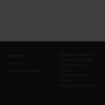
Piazzale Ludovico
Dottorati
Antonio Scuro 10
Master
37134 Verona
Partita
Contatti e mappa
IVA01541040232
Codice
Fiscale93009870234