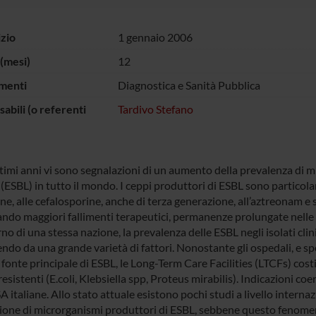
izio
1 gennaio 2006
(mesi)
12
menti
Diagnostica e Sanità Pubblica
abili (o referenti
Tardivo Stefano
ltimi anni vi sono segnalazioni di un aumento della prevalenza di 
(ESBL) in tutto il mondo. I ceppi produttori di ESBL sono particola
ine, alle cefalosporine, anche di terza generazione, all’aztreonam e
ndo maggiori fallimenti terapeutici, permanenze prolungate nelle 
rno di una stessa nazione, la prevalenza delle ESBL negli isolati clin
ndo da una grande varietà di fattori. Nonostante gli ospedali, e sp
 fonte principale di ESBL, le Long-Term Care Facilities (LTCFs) cos
resistenti (E.coli, Klebsiella spp, Proteus mirabilis). Indicazioni 
A italiane. Allo stato attuale esistono pochi studi a livello internaz
zione di microrganismi produttori di ESBL, sebbene questo fenomeno 