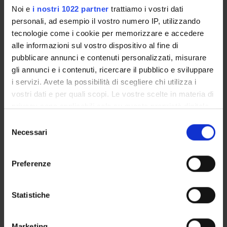
Noi e
i nostri 1022 partner
trattiamo i vostri dati
Carla Neri
personali, ad esempio il vostro numero IP, utilizzando
tecnologie come i cookie per memorizzare e accedere
Marco Orrico
alle informazioni sul vostro dispositivo al fine di
Stefania Turrina
pubblicare annunci e contenuti personalizzati, misurare
Professore associato
gli annunci e i contenuti, ricercare il pubblico e sviluppare
i servizi. Avete la possibilità di scegliere chi utilizza i
vostri dati e per quali scopi. Le vostre scelte in materia di
privacy sono applicabili solo su questa proprietà digitale
SEZIONI
in cui avete effettuato le vostre scelte. È possibile
Selezione
Medicina legale
modificare o revocare il proprio consenso in qualsiasi
Necessari
del
momento dalla Dichiarazione sui cookie o facendo clic
consenso
sull'icona di attivazione della privacy.
Preferenze
Con il tuo consenso, vorremmo anche:
ATTIVITÀ
raccogliere informazioni sulla tua posizione
Statistiche
geografica, con un'approssimazione di qualche
AREE DI RICERCA
metro,
Marketing