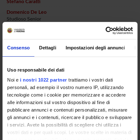
Stefano Caratti
Domenico De Leo
Studioso Senior
Melissa Ferrian
Tecnico-Amministrativo
Consenso
Dettagli
Impostazioni degli annunci
In
Stefania Turrina
Professore associato
Uso responsabile dei dati
Noi e
i nostri 1022 partner
trattiamo i vostri dati
SEZIONI
personali, ad esempio il vostro numero IP, utilizzando
Medicina legale
tecnologie come i cookie per memorizzare e accedere
alle informazioni sul vostro dispositivo al fine di
pubblicare annunci e contenuti personalizzati, misurare
gli annunci e i contenuti, ricercare il pubblico e sviluppare
i servizi. Avete la possibilità di scegliere chi utilizza i
ATTIVITÀ
vostri dati e per quali scopi. Le vostre scelte in materia di
privacy sono applicabili solo su questa proprietà digitale