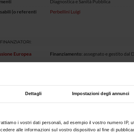
menti
Diagnostica e Sanità Pubblica
abili (o referenti
Perbellini Luigi
 FINANZIATORI:
sione Europea
Finanziamento:
assegnato e gestito dal 
ECIPANTI AL PROGETTO
Dettagli
Impostazioni degli annunci
rbellini
ABORATORI ESTERNI
rattiamo i vostri dati personali, ad esempio il vostro numero IP, 
dere alle informazioni sul vostro dispositivo al fine di pubblica
 Caprini
Università di Verona