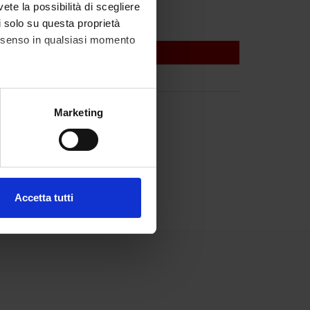
vete la possibilità di scegliere
li solo su questa proprietà
consenso in qualsiasi momento
alche metro,
Marketing
e specifiche (impronte
ezione dettagli
. Puoi
Accetta tutti
l media e per analizzare il
ostri partner che si occupano
azioni che hai fornito loro o