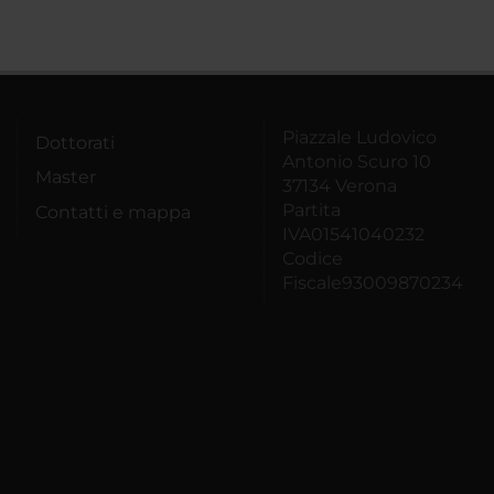
Piazzale Ludovico
Dottorati
Antonio Scuro 10
Master
37134 Verona
Partita
Contatti e mappa
IVA01541040232
Codice
Fiscale93009870234