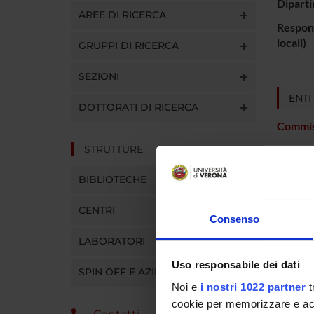
Diparti
AREE DI RICERCA
Respons
locali)
GRUPPI DI RICERCA
SEZIONI
ENTI
DOTTORATI DI RICERCA
Commis
STRUTTURE
BIBLIOTECHE
PART
CENTRI
Consenso
Luigi Pe
LABORATORI
Uso responsabile dei dati
SPIN OFF E AZIENDE
COLL
Noi e
i nostri 1022 partner
t
cookie per memorizzare e acce
Alessia