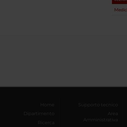
Medici
Home
Supporto tecnico
Dipartimento
Area
Amministrativa
Ricerca