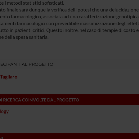
 i metodi statistici sofisticati.
tato finale sarà dunque la verifica dell’ipotesi che una delucidazion
ento farmacologico, associata ad una caratterizzazione genotipica,
tamenti farmacologici con prevedibile massimizzazione degli effetti
tto in pazienti critici. Questo inoltre, nel caso di terapie di cost
e della spesa sanitaria.
ECIPANTI AL PROGETTO
Tagliaro
DI RICERCA COINVOLTE DAL PROGETTO
logy
NI