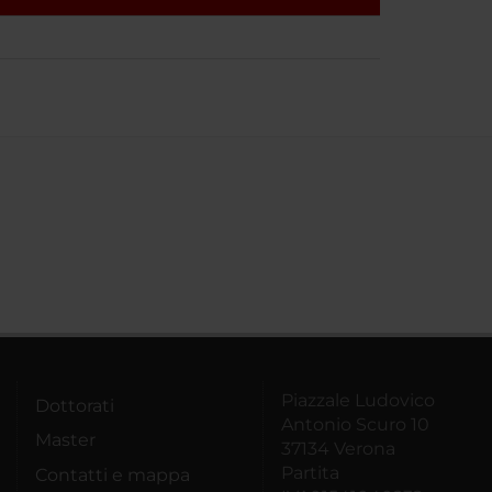
Piazzale Ludovico
Dottorati
Antonio Scuro 10
Master
37134 Verona
Partita
Contatti e mappa