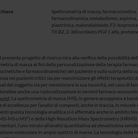
chiave
Spettromatria di massa, farmacocinetica,
farmacodinamica, metabolismo, aspirina,
piastrinica, malondialdeide, F2-isoprost
TX B2, 2-3dinor6keto PGF1 alfa, proteine
 il presente progetto di ricerca mira alla verifica della possibilità 
etria di massa ai fini della personalizzazione della terapia farmaco
cinetiche e farmacodinamiche) del paziente e sulla scorta della sua
za nei pazienti critici sia per massimizzare gli effetti terapeutici d
ali del soggetto sia per minimizzare la sua tossicità, nel caso di fa
erebbe anche una razionalizzazione in termini farmaco-economici
ound
: La spettrometria di massa (MS), in genere accoppiata a tecni
a di eccellenza per l’analisi di composti, anche in traccia, in miscele 
centi questa tecnologia analitica si è affermata anche in ambito b
n
 MS-MS o MS
) e della High Resultion Mass Spectrometry (HRMS) 
ntari, l’uno mirato all’analisi quantitativa ad elevatissima sensibili
azione molecolare in ampio spettro di masse. La tecnologia della