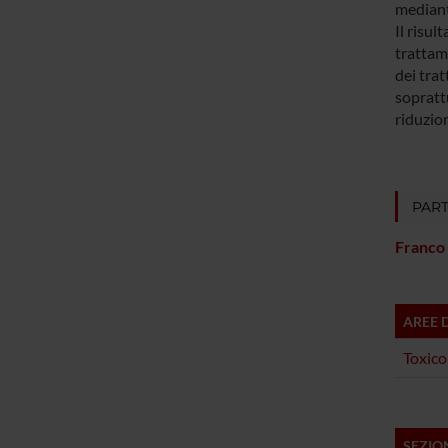
mediante
Il risul
trattam
dei trat
soprattu
riduzion
PART
Franco 
AREE 
Toxico
SEZIO