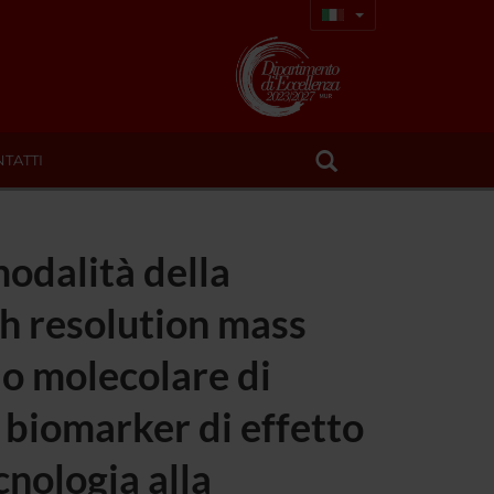
TATTI
modalità della
h resolution mass
lo molecolare di
i biomarker di effetto
cnologia alla