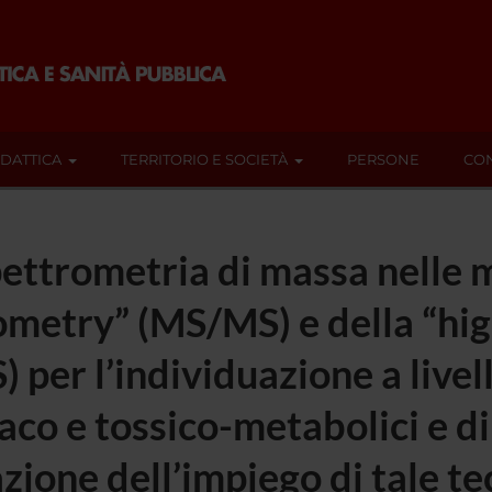
IDATTICA
TERRITORIO E SOCIETÀ
PERSONE
CON
pettrometria di massa nelle 
metry” (MS/MS) e della “hig
per l’individuazione a livel
aco e tossico-metabolici e d
ione dell’impiego di tale te