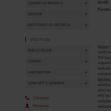
locali)
GRUPPI DI RICERCA
Parole 
SEZIONI
DOTTORATI DI RICERCA
STRUTTURE
Scopo
:
BIBLIOTECHE
spettrom
(farmaco
CENTRI
importan
individu
LABORATORI
comport
Backgr
SPIN OFF E AZIENDE
analitic
anni re
MS” (o
Contatti
compleme
Persone
delucid