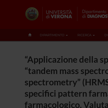
DIPARTIMENTO
RICERCA
D
“Applicazione della s
“tandem mass spectro
spectrometry” (HRMS) 
specifici pattern farm
farmacologico. Valutaz