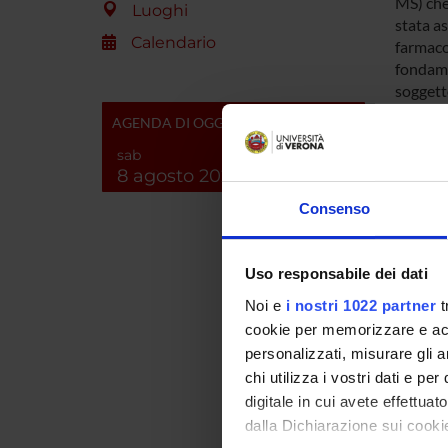
MS) che
Luoghi
stata as
Calendario
farmaco
fondamen
soggett
fenotipi
AGENDA DI OGGI
farmacod
sab
essere 
8 agosto 2026
separaz
Articol
Consenso
una dur
pakages 
unità sa
Uso responsabile dei dati
accoppi
Noi e
i nostri 1022 partner
t
per la 
cookie per memorizzare e acce
verifica
personalizzati, misurare gli an
studi cl
L’Unità 
chi utilizza i vostri dati e pe
farmaco
digitale in cui avete effettua
con prof
dalla Dichiarazione sui cookie
L’unità 