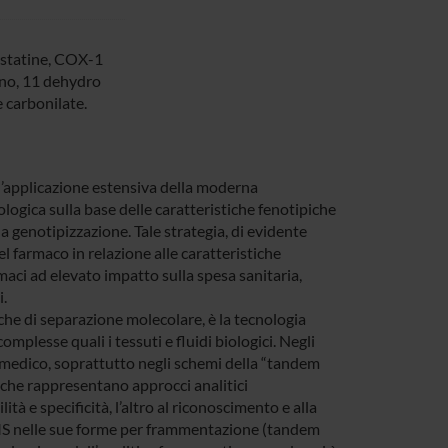
 statine, COX-1
ano, 11 dehydro
 carbonilate.
dell’applicazione estensiva della moderna
logica sulla base delle caratteristiche fenotipiche
 genotipizzazione. Tale strategia, di evidente
el farmaco in relazione alle caratteristiche
rmaci ad elevato impatto sulla spesa sanitaria,
.
che di separazione molecolare, è la tecnologia
complesse quali i tessuti e fluidi biologici. Negli
iomedico, soprattutto negli schemi della “tandem
che rappresentano approcci analitici
tà e specificità, l’altro al riconoscimento e alla
 MS nelle sue forme per frammentazione (tandem