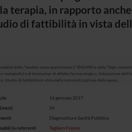
a terapia, in rapporto anche 
o di fattibilità in vista del
modalità della “tandem mass spectrometry” (MS/MS) e della “high resolut
ico-metabolici e di biomarker di effetto farmacologico. Valutazione dell’i
 Studio di fattibilità in vista della razionalizzazione della spesa..
izio
16 gennaio 2017
(mesi)
24
menti
Diagnostica e Sanità Pubblica
abili (o referenti
Tagliaro Franco