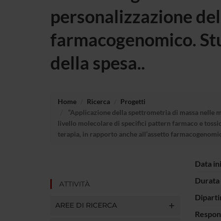
personalizzazione dell
farmacogenomico. Studi
della spesa..
Home
Ricerca
Progetti
“Applicazione della spettrometria di massa nelle 
livello molecolare di specifici pattern farmaco e toss
terapia, in rapporto anche all’assetto farmacogenomico.
Data in
Durata 
ATTIVITÀ
Diparti
AREE DI RICERCA
Respons