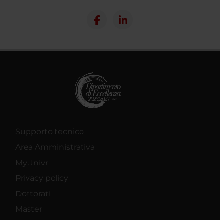
Supporto tecnico
Area Amministrativa
MyUnivr
Privacy policy
Dottorati
Master