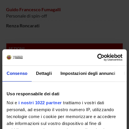
Guido Francesco Fumagalli
Personale di spin-off
Renza Roncarati
SEZIONI
Farmacologia
Consenso
Dettagli
Impostazioni degli annunci
In
PUBBLICAZIONI
TITOLO
Uso responsabile dei dati
Cholinergic function modulation by NTs in rat BF cultures
Noi e
i nostri 1022 partner
trattiamo i vostri dati
Neural agrin controls maturation of the excitation-contract
personali, ad esempio il vostro numero IP, utilizzando
p75 neurotrophin receptor distribution and transport in cult
tecnologie come i cookie per memorizzare e accedere
alle informazioni sul vostro dispositivo al fine di
SK3 trafficking in hippocampal cells: the role of different mol