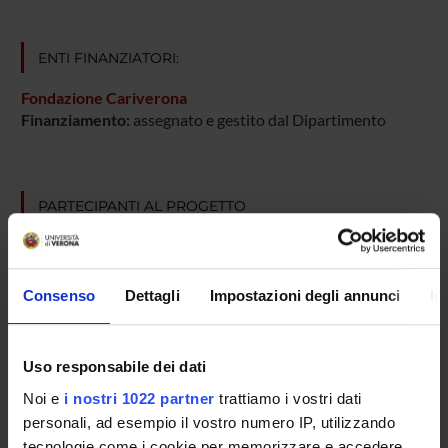
ENTI FINANZIATORI:
Fondazione Cariverona
Finanziamento:
assegnato e gestito dal Dipartimento
PARTECIPANTI AL PROGETTO
Marina Bentivoglio
Luciano Cominacini
Consenso
Dettagli
Impostazioni degli annunci
In
Cultore della materia
Anna Dalfini
Uso responsabile dei dati
Massimo Delledonne
Professore ordinario
Noi e
i nostri 1022 partner
trattiamo i vostri dati
personali, ad esempio il vostro numero IP, utilizzando
Guido Francesco Fumagalli
tecnologie come i cookie per memorizzare e accedere