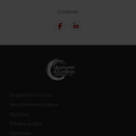
Condividi
Supporto tecnico
Area Amministrativa
MyUnivr
Privacy policy
Dottorati