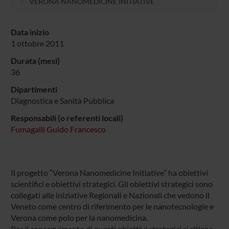
VERONA NANOMEDICINE INITIATIVE
Data inizio
1 ottobre 2011
Durata (mesi)
36
Dipartimenti
Diagnostica e Sanità Pubblica
Responsabili (o referenti locali)
Fumagalli Guido Francesco
Il progetto “Verona Nanomedicine Initiative” ha obiettivi
scientifici e obiettivi strategici. Gli obiettivi strategici sono
collegati alle iniziative Regionali e Nazionali che vedono il
Veneto come centro di riferimento per le nanotecnologie e
Verona come polo per la nanomedicina.
Per il conseguimento di questi obiettivi strategici si ritiene