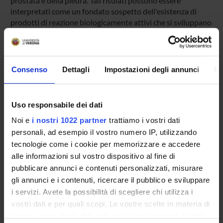
prostata e della pleura. Tali risulati possono essere
interpretati come un fondato sospetto dell'esistenza di
prodotti di reazione biologicamente attivi che si sviluppano
durante la lavorazione della gomma.
ENTI FINANZIATORI:
Consenso
Dettagli
Impostazioni degli annunci
In
ISPESL
Finanziamento:
assegnato e gestito dal Dipartimento
Uso responsabile dei dati
Noi e
i nostri 1022 partner
trattiamo i vostri dati
personali, ad esempio il vostro numero IP, utilizzando
PARTECIPANTI AL PROGETTO
tecnologie come i cookie per memorizzare e accedere
alle informazioni sul vostro dispositivo al fine di
Maria Enrica Fracasso
pubblicare annunci e contenuti personalizzati, misurare
Paola Franceschetti
gli annunci e i contenuti, ricercare il pubblico e sviluppare
i servizi. Avete la possibilità di scegliere chi utilizza i
Luigi Perbellini
vostri dati e per quali scopi. Le vostre scelte in materia di
privacy sono applicabili solo su questa proprietà digitale