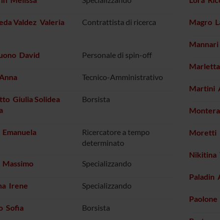
eda Valdez Valeria
Contrattista di ricerca
Magro L
Mannari
tuono David
Personale di spin-off
Marletta
 Anna
Tecnico-Amministrativo
Martini
to Giulia Solidea
Borsista
a
Montera
i Emanuela
Ricercatore a tempo
Moretti
determinato
Nikitina
o Massimo
Specializzando
Paladin
na Irene
Specializzando
Paolone
o Sofia
Borsista