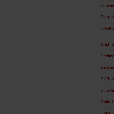
Chiamu
Ciarpel
Crisafu
Cristin
Decimo 
De Dian
Di Chi
Di Lella
Doda L
Dolci S