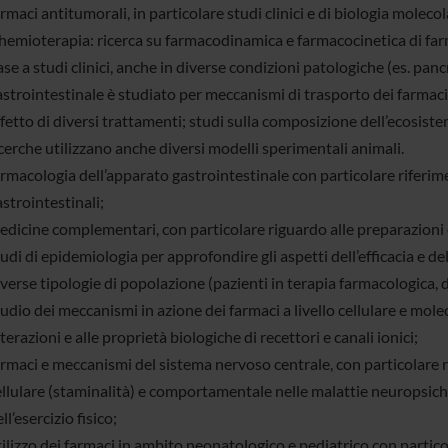
rmaci antitumorali, in particolare studi clinici e di biologia molecol
emioterapia: ricerca su farmacodinamica e farmacocinetica di farmaci
se a studi clinici, anche in diverse condizioni patologiche (es. pancre
strointestinale è studiato per meccanismi di trasporto dei farmaci
fetto di diversi trattamenti; studi sulla composizione dell’ecosiste
cerche utilizzano anche diversi modelli sperimentali animali.
rmacologia dell’apparato gastrointestinale con particolare riferimen
strointestinali;
edicine complementari, con particolare riguardo alle preparazioni 
udi di epidemiologia per approfondire gli aspetti dell’efficacia e del
verse tipologie di popolazione (pazienti in terapia farmacologica, 
udio dei meccanismi in azione dei farmaci a livello cellulare e mole
terazioni e alle proprietà biologiche di recettori e canali ionici;
armaci e meccanismi del sistema nervoso centrale, con particolare 
ellulare (staminalità) e comportamentale nelle malattie neuropsichi
ll’esercizio fisico;
ilizzo dei farmaci in ambito neonatologico e pediatrico con particol