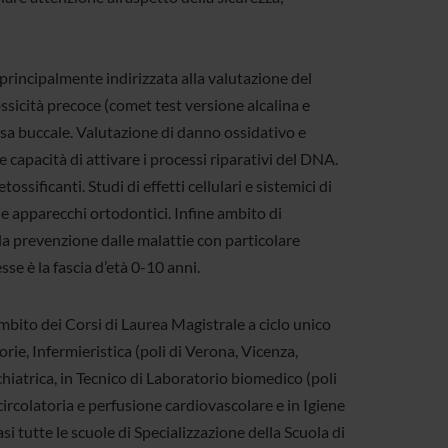
 principalmente indirizzata alla valutazione del
icità precoce (comet test versione alcalina e
cosa buccale. Valutazione di danno ossidativo e
 capacità di attivare i processi riparativi del DNA.
ossificanti. Studi di effetti cellulari e sistemici di
i e apparecchi ortodontici. Infine ambito di
 la prevenzione dalle malattie con particolare
sse è la fascia d’età 0-10 anni.
ambito dei Corsi di Laurea Magistrale a ciclo unico
rie, Infermieristica (poli di Verona, Vicenza,
chiatrica, in Tecnico di Laboratorio biomedico (poli
circolatoria e perfusione cardiovascolare e in Igiene
si tutte le scuole di Specializzazione della Scuola di