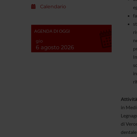
Calendario
e
f
st
AGENDA DI OGGI
r
ne
gio
6 agosto 2026
pr
In
so
in
ri
Attività
in Medic
Legnago,
di Veron
dentale 