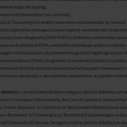
pidemiologia del doping;
armaci antinfiammatori non steroidei;
udi di Tossicologia in ambito lavorativo ed ambientale: la ricerca è
ischio espositivo (mutageno/cancerogeno) mediante test di genotoss
utra) e test citogenetici (MN-FISH) in linfociti e cellule della mu
esenza di addotti al DNA, sensibilità individuale al danno indotto e
dagini sull'espressione di polimorfismi genetici legati agli enzimi det
stanze d’abuso. Effetti citogenetici di materiali utilizzati in protes
teresse è l’attività motoria intesa come farmaco per il benessere e
ferimento all’obesità e alle malattie metaboliche; di specifico intere
 didattica
: i docenti della Sezione svolgono attività didattica nell’
ina e Chirurgia e Odontoiatria, dei Corsi di Laurea in Scienze Moto
 Trento, Bolzano), in Ostetricia, in Tecnica della Riabilitazione psi
a e Rovereto), in Fisioterapia, in Tecniche di Fisiopatologia cardio
dell’Università di Verona. Svolgono inoltre attività didattica in qua