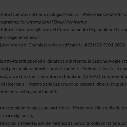
’Unità Operativa di Farmacologia Medica, il
Reference Centre for
rogramme for International Drug Monitoring
’Unità di Farmacovigilanza del Coordinamento Regionale sul Farm
ella Regione Veneto)
l Laboratorio di Chemioterapia certificato UNI EN ISO 9001:2008.
le attività istituzionali di didattica e di ricerca, la Sezione svolge
sia al personale sanitario che ai cittadini. La Sezione, allocata in un
ssi”, oltre che studi, laboratori e stabulario (CIRSAL), comprende u
 di ricerca
: all’interno della Sezione sono presenti diversi gruppi di
ntemente nei seguenti ambiti:
armacoepidemiologia, con particolare riferimento allo studio delle 
farmacovigilanza);
rmaci ed ambiente; uso dei farmaci da banco(in collaborazione con 