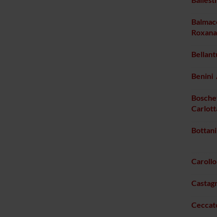
Balmac
Roxana
Bellan
Benini
Boschet
Carlott
Bottan
Caroll
Castag
Ceccat