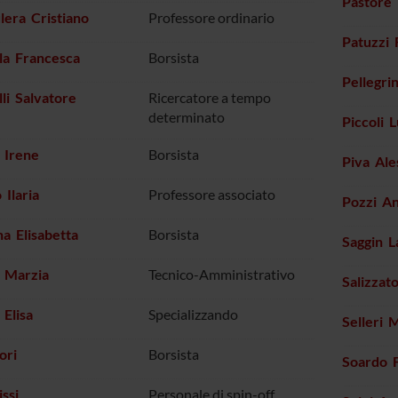
Pastore
lera Cristiano
Professore ordinario
Patuzzi 
la Francesca
Borsista
Pellegri
lli Salvatore
Ricercatore a tempo
determinato
Piccoli 
i Irene
Borsista
Piva Ale
Ilaria
Professore associato
Pozzi An
a Elisabetta
Borsista
Saggin L
o Marzia
Tecnico-Amministrativo
Salizzat
 Elisa
Specializzando
Selleri 
ori
Borsista
Soardo 
issi
Personale di spin-off