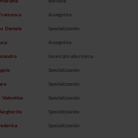
 Mariana
Borsista
Francesca
Assegnista
no Daniela
Specializzando
Luca
Assegnista
ssandro
Incaricato alla ricerca
gela
Specializzando
ara
Specializzando
o Valentina
Specializzando
Margherita
Specializzando
Federica
Specializzando