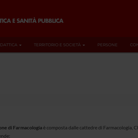
IDATTICA
TERRITORIO E SOCIETÀ
PERSONE
CON
one di Farmacologia
è composta dalle cattedre di Farmacologia, C
nde: