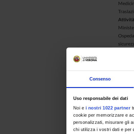
Medicin
Traslazi
Attività
Minister
Ospedali
sicurezz
Coordin
Promuove
di sorve
bollett
Consenso
Attivit
Continua
Uso responsabile dei dati
campi de
Noi e
i nostri 1022 partner
t
sezione
cookie per memorizzare e acce
Monito
personalizzati, misurare gli an
progetti
chi utilizza i vostri dati e pe
Progett