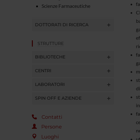
fa
Scienze Farmaceutiche
Ch
ba
DOTTORATI DI RICERCA
ga
ef
STRUTTURE
ri
fa
BIBLIOTECHE
ga
CENTRI
m
st
LABORATORI
di
st
SPIN OFF E AZIENDE
in
f
Contatti
c
Persone
ne
Luoghi
ut