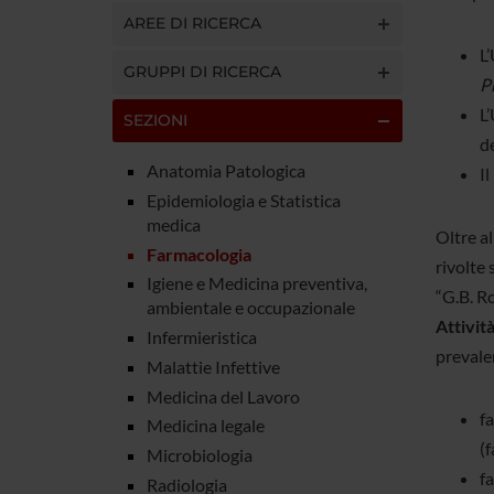
AREE DI RICERCA
L
GRUPPI DI RICERCA
P
L
SEZIONI
d
Anatomia Patologica
I
Epidemiologia e Statistica
medica
Oltre al
Farmacologia
rivolte 
Igiene e Medicina preventiva,
“G.B. Ro
ambientale e occupazionale
Attività
Infermieristica
prevale
Malattie Infettive
Medicina del Lavoro
f
Medicina legale
(
Microbiologia
fa
Radiologia