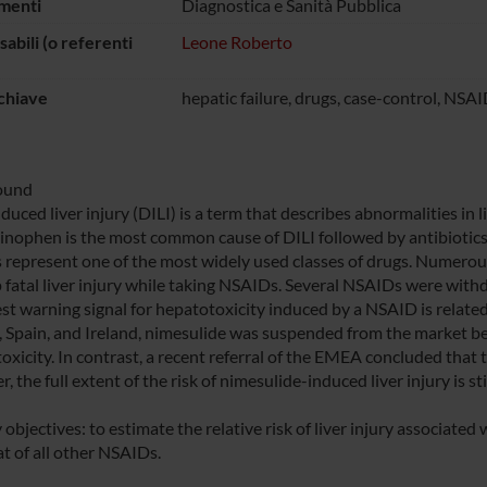
menti
Diagnostica e Sanità Pubblica
abili (o referenti
Leone Roberto
chiave
hepatic failure, drugs, case-control, NSA
ound
uced liver injury (DILI) is a term that describes abnormalities in l
nophen is the most common cause of DILI followed by antibiotics
represent one of the most widely used classes of drugs. Numerou
 fatal liver injury while taking NSAIDs. Several NSAIDs were wit
est warning signal for hepatotoxicity induced by a NSAID is relate
, Spain, and Ireland, nimesulide was suspended from the market be
xicity. In contrast, a recent referral of the EMEA concluded that t
 the full extent of the risk of nimesulide-induced liver injury is 
objectives: to estimate the relative risk of liver injury associated
at of all other NSAIDs.