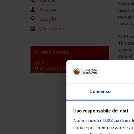
Contatti
Seconda
Persone
occurren
populat
Luoghi
magnitu
Calendario
Metho
This st
seen in 
AGENDA DI OGGI
date of 
dom
To achi
9 agosto 2026
will be 
Expecte
The stud
Consenso
still wi
affect r
differe
Uso responsabile dei dati
Noi e
i nostri 1022 partner
t
cookie per memorizzare e acce
ENTI