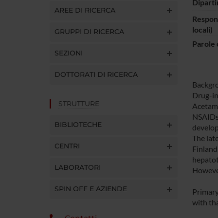
Diparti
AREE DI RICERCA
Respons
locali)
GRUPPI DI RICERCA
Parole 
SEZIONI
DOTTORATI DI RICERCA
Backgr
Drug-ind
STRUTTURE
Acetami
NSAIDs 
BIBLIOTECHE
develop
The lat
CENTRI
Finland
hepatoto
LABORATORI
However,
SPIN OFF E AZIENDE
Primary 
with th