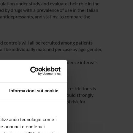
pulation under study and evaluate their role in the
ced by drugs with a prevalence of use in the Italian
 antidepressants, and statins; to compare the
 controls will all be recruited among patients
will be individually matched per case by age, gender,
. Odds ratios and their 95% confidence intervals
esulide, which despite the recent restrictions is
Informazioni sui cookie
bout 7%. The results of this study could strongly
the study will provide estimates of risk for
hted.
utilizzando tecnologie come i
re annunci e contenuti