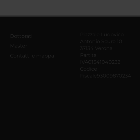
Piazzale Ludovico
Dottorati
Antonio Scuro 10
Master
37134 Verona
Partita
Contatti e mappa
IVA01541040232
Codice
Fiscale93009870234