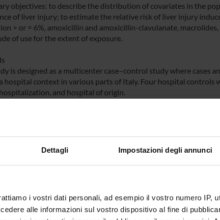
ry objectives: to describe the distribution of covariates in the po
ce of liver injury; to estimate the relative risk of liver injury indu
ion > or = 6%, amoxicillin and amoxicillin-clavulanate, macrolides,
de of use for the extent of exposure.
ds
udy is designed as a multicenter case–control study where cases and
a hospital context in various parts of Italy. Four hospital controls 
hospitalization, and hospital of origin.
eve the primary objectives 249 cases and 996 controls are required
calculated by means of a conditional logistic regression.
d results
y should be able to estimate the risk of liver injury induced by nim
Dettagli
Impostazioni degli annunci
dely used in Italy, with a prevalence in the general population of a
egulatory decisions within the National Health Service. In addition 
nt classes of drugs, whose hepatotoxicity has recently been highlig
rattiamo i vostri dati personali, ad esempio il vostro numero IP, 
dere alle informazioni sul vostro dispositivo al fine di pubblica
 FINANZIATORI: