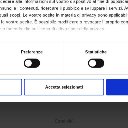
dere alle informazioni sul vostro dispositivo al fine di pubblica
nunci e i contenuti, ricercare il pubblico e sviluppare i servizi. A
r quali scopi. Le vostre scelte in materia di privacy sono applicabi
to le vostre scelte. È possibile modificare o revocare il proprio 
 o facendo clic sull'icona di attivazione della privacy.
mo anche:
oni sulla tua posizione geografica, con un'approssimazione di qu
Preferenze
Statistiche
spositivo, scansionandolo attivamente alla ricerca di caratteristich
aborati i tuoi dati personali e imposta le tue preferenze nella
s
consenso in qualsiasi momento dalla Dichiarazione sui cookie.
Accetta selezionati
nalizzare contenuti ed annunci, per fornire funzionalità dei socia
inoltre informazioni sul modo in cui utilizzi il nostro sito con i n
icità e social media, i quali potrebbero combinarle con altre inform
lizzo dei loro servizi.
Condividi