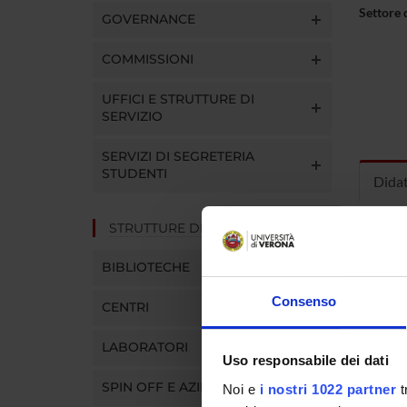
Settore 
GOVERNANCE
COMMISSIONI
UFFICI E STRUTTURE DI
SERVIZIO
SERVIZI DI SEGRETERIA
STUDENTI
Dida
STRUTTURE DEL DIPARTIMENTO
INS
BIBLIOTECHE
Insegna
Clicca s
Consenso
CENTRI
LABORATORI
Uso responsabile dei dati
SPIN OFF E AZIENDE
Noi e
i nostri 1022 partner
t