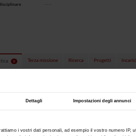
disciplinare
- - -
Terza missione
Ricerca
Progetti
Incaric
ttica
0
EGNAMENTI
menti attivi nel periodo selezionato:
0
.
ull'insegnamento per vedere orari e dettagli del corso.
Dettagli
Impostazioni degli annunci
rattiamo i vostri dati personali, ad esempio il vostro numero IP, 