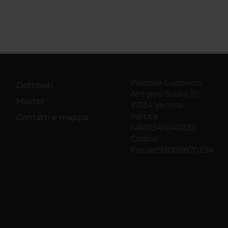
Piazzale Ludovico
Dottorati
Antonio Scuro 10
Master
37134 Verona
Partita
Contatti e mappa
IVA01541040232
Codice
Fiscale93009870234