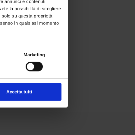
re annunci e contenuti
vete la possibilità di scegliere
li solo su questa proprietà
consenso in qualsiasi momento
alche metro,
Marketing
e specifiche (impronte
ezione dettagli
. Puoi
Accetta tutti
l media e per analizzare il
ostri partner che si occupano
azioni che hai fornito loro o