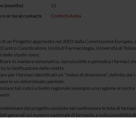
on (months)
12
s or local contacts
Conforti Anita
ta di un Progetto approvato nel 2003 dalla Commissione Europea, al
(Centro Coordinatore, Unità di Farmacologia, Università di Tolosa),
i dello studio sono:
ficare in maniera sistematica, riproducibile e periodica i farmaci 
so la falsificazione delle ricette
are per i farmaci identificati un “indice di diversione”, definito dal
maco in un determinato periodo.
ntare tali indici a livello regionale (esempio una regione al nord e u
panti
preliminare del progetto consiste nel confrontare le liste di farmaci 
dati generali sul numero nazionale di farmacie, e sulla possibilità di
e, nazionale?).
 partecipanti hanno condotto una prima fase retrospettiva, invian