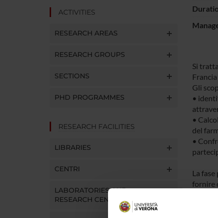
Durati
ACTIVITIES
Manager
RESEARCH AREAS
RESEARCH GROUPS
Si trat
SECTIONS
Francia 
Gli scop
PHD PROGRAMMES
• identi
attraver
• Calcol
RESEARCH FACILITIES
del far
• Confro
LIBRARIES
parteci
CENTRI
La fase 
fornire 
LABORATORIES AND
regional
RESEARCH CENTRES
I paesi