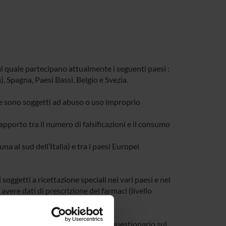
 quale partecipano attualmente i seguenti paesi :
 Spagna, Paesi Bassi, Belgio e Svezia.
che sono soggetti ad abuso o uso improprio
 rapporto tra il numero di falsificazioni e il consumo
na al sud dell’Italia) e tra i paesi Europei
soggetti a ricettazione speciali nei vari paesi e nel
 avere dati di prescrizione dei farmaci (livello
do ad un campione di farmacie un questionario sul