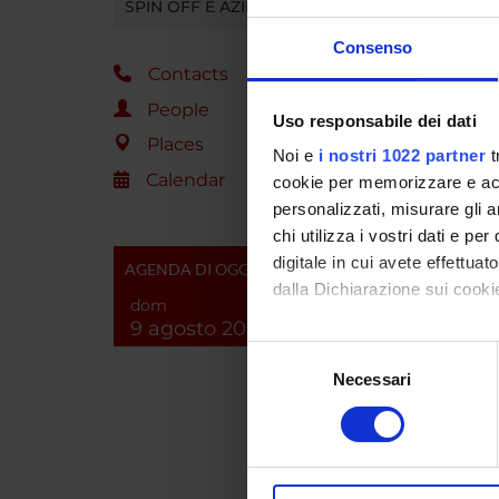
SPIN OFF E AZIENDE
numero e
indagine
Consenso
tre mesi
Contacts
People
Uso responsabile dei dati
SPO
Places
Noi e
i nostri 1022 partner
t
Calendar
cookie per memorizzare e acce
Commis
personalizzati, misurare gli an
chi utilizza i vostri dati e pe
digitale in cui avete effettua
AGENDA DI OGGI
dalla Dichiarazione sui cookie
PROJ
dom
9 agosto 2026
Anita C
Con il tuo consenso, vorrem
Selezione
raccogliere informazi
Necessari
del
Identificare il tuo di
consenso
RESEA
digitali).
Approfondisci come vengono el
Pharm
modificare o ritirare il tuo 