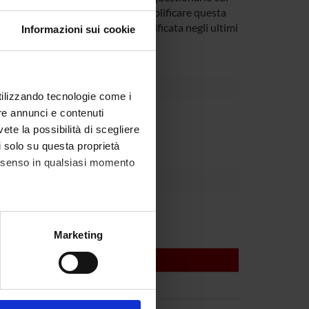
amo i risultati del Belgio per esemplificare questa
tato almeno una prescrizione falsificata negli ultimi
Informazioni sui cookie
utilizzando tecnologie come i
re annunci e contenuti
partment
vete la possibilità di scegliere
li solo su questa proprietà
consenso in qualsiasi momento
alche metro,
Marketing
e specifiche (impronte
ezione dettagli
. Puoi