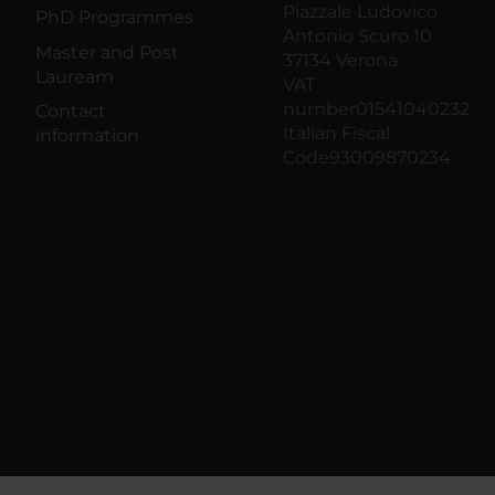
Piazzale Ludovico
PhD Programmes
Antonio Scuro 10
Master and Post
37134 Verona
Lauream
VAT
number01541040232
Contact
Italian Fiscal
information
Code93009870234