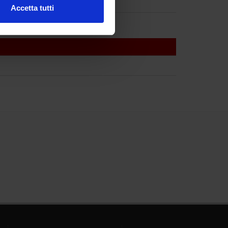
Accetta tutti
l media e per analizzare il
ostri partner che si occupano
azioni che hai fornito loro o