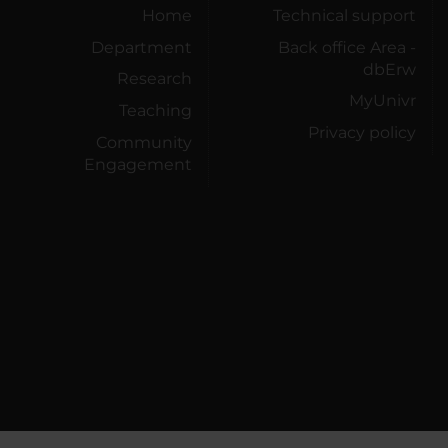
Home
Technical support
Department
Back office Area -
dbErw
Research
MyUnivr
Teaching
Privacy policy
Community
Engagement