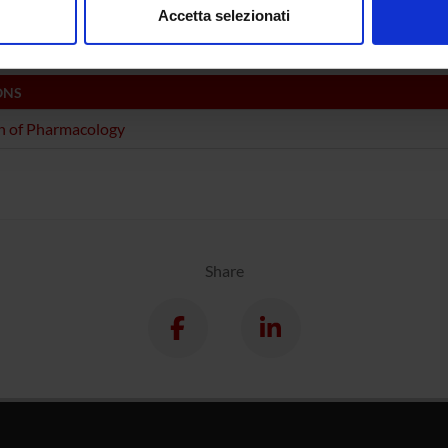
acology & Pharmacy (DNBM)
Accetta selezionati
nalizzare contenuti ed annunci, per fornire funzionalità dei socia
inoltre informazioni sul modo in cui utilizzi il nostro sito con i n
icità e social media, i quali potrebbero combinarle con altre inform
ONS
lizzo dei loro servizi.
n of Pharmacology
Share