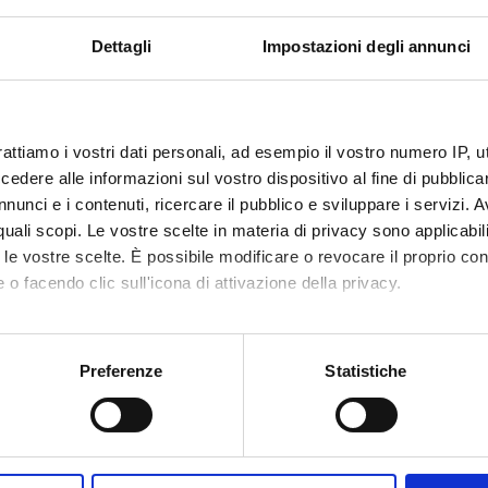
 la natura delle ricette falsificate nei tre mesi precedenti. Alleghi
. In questo Paese il 29.7% delle 155 farmacie intervistate ha ripor
Dettagli
Impostazioni degli annunci
.
NSORS:
rattiamo i vostri dati personali, ad esempio il vostro numero IP, 
dere alle informazioni sul vostro dispositivo al fine di pubblica
sione Europea
Funds:
assigned and managed by the de
nunci e i contenuti, ricercare il pubblico e sviluppare i servizi. A
r quali scopi. Le vostre scelte in materia di privacy sono applicabi
to le vostre scelte. È possibile modificare o revocare il proprio 
 o facendo clic sull'icona di attivazione della privacy.
ECT PARTICIPANTS
onforti
mo anche:
oni sulla tua posizione geografica, con un'approssimazione di qu
Preferenze
Statistiche
spositivo, scansionandolo attivamente alla ricerca di caratteristich
RCH AREAS INVOLVED IN THE PROJECT
aborati i tuoi dati personali e imposta le tue preferenze nella
s
acology & Pharmacy (DDSP)
consenso in qualsiasi momento dalla Dichiarazione sui cookie.