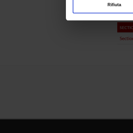
Pharm
Rifiuta
Utilizziamo i cookie per perso
nostro traffico. Condividiamo 
di analisi dei dati web, pubbl
SECTI
che hanno raccolto dal tuo uti
Sectio