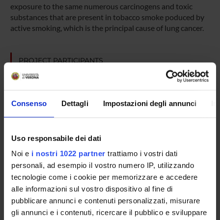
exposure to the same numerous carcinogens and toxic
substances that are present in tobacco smoke poduced by
active smoking, which is the principal cause of lung cancer.
PROJECT PARTICIPANTS
Marzia Cerpelloni
Maria Enrica Fracasso
Consenso
Dettagli
Impostazioni degli annunci
In
Paola Franceschetti
Luigi Perbellini
Uso responsabile dei dati
Noi e
i nostri 1022 partner
trattiamo i vostri dati
personali, ad esempio il vostro numero IP, utilizzando
SECTIONS
tecnologie come i cookie per memorizzare e accedere
alle informazioni sul vostro dispositivo al fine di
Section of Legal and Occupational Medicine
Section of Ph
pubblicare annunci e contenuti personalizzati, misurare
gli annunci e i contenuti, ricercare il pubblico e sviluppare