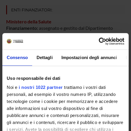
ENTI FINANZIATORI:
Ministero della Salute
Finanziamento:
assegnato e gestito dal Dipartimento
PARTECIPANTI AL PROGETTO
Consenso
Dettagli
Impostazioni degli annunci
In
Aldo Scarpa
Professore ordinario
Uso responsabile dei dati
Noi e
i nostri 1022 partner
trattiamo i vostri dati
personali, ad esempio il vostro numero IP, utilizzando
SEZIONI
tecnologie come i cookie per memorizzare e accedere
Anatomia Patologica
alle informazioni sul vostro dispositivo al fine di
pubblicare annunci e contenuti personalizzati, misurare
gli annunci e i contenuti, ricercare il pubblico e sviluppare
i servizi. Avete la possibilità di scegliere chi utilizza i