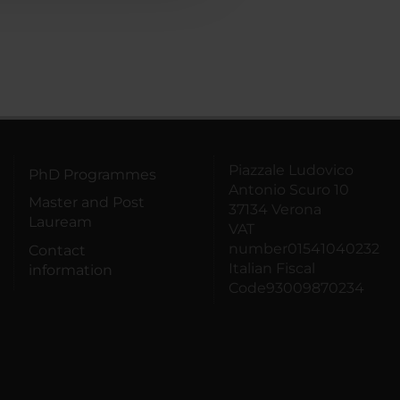
Piazzale Ludovico
PhD Programmes
Antonio Scuro 10
Master and Post
37134 Verona
Lauream
VAT
number01541040232
Contact
Italian Fiscal
information
Code93009870234