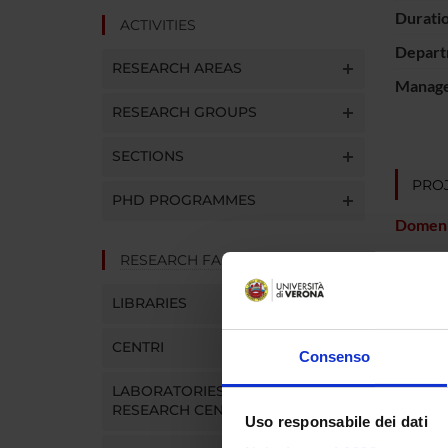
Durati
ACTIVITIES
Depart
RESEARCH AREAS
Manager
RESEARCH GROUPS
SECTIONS
PROJ
PHD PROGRAMMES
Domeni
RESEARCH FACILITIES
Alessan
LIBRARIES
CENTRI
Consenso
SECTI
LABORATORIES AND
Sectio
RESEARCH CENTRES
Uso responsabile dei dati