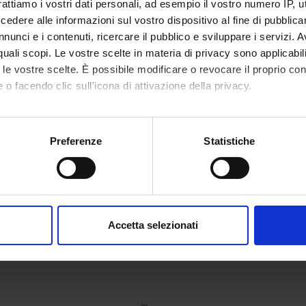
rattiamo i vostri dati personali, ad esempio il vostro numero IP, 
dere alle informazioni sul vostro dispositivo al fine di pubblica
nunci e i contenuti, ricercare il pubblico e sviluppare i servizi. A
r quali scopi. Le vostre scelte in materia di privacy sono applicabi
to le vostre scelte. È possibile modificare o revocare il proprio 
 o facendo clic sull'icona di attivazione della privacy.
mo anche:
oni sulla tua posizione geografica, con un'approssimazione di qu
Preferenze
Statistiche
spositivo, scansionandolo attivamente alla ricerca di caratteristich
aborati i tuoi dati personali e imposta le tue preferenze nella
s
consenso in qualsiasi momento dalla Dichiarazione sui cookie.
Accetta selezionati
nalizzare contenuti ed annunci, per fornire funzionalità dei socia
inoltre informazioni sul modo in cui utilizzi il nostro sito con i n
icità e social media, i quali potrebbero combinarle con altre inform
lizzo dei loro servizi.