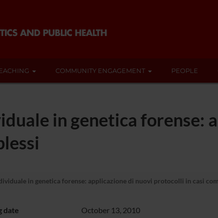
EACHING
COMMUNITY ENGAGEMENT
PEOPLE
viduale in genetica forense: 
plessi
dividuale in genetica forense: applicazione di nuovi protocolli in casi co
g date
October 13, 2010