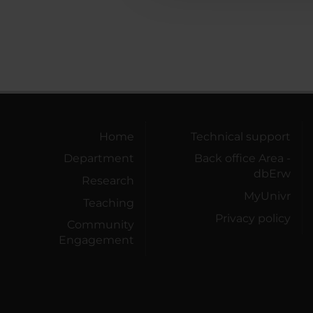
Home
Technical support
Department
Back office Area -
dbErw
Research
MyUnivr
Teaching
Privacy policy
Community
Engagement