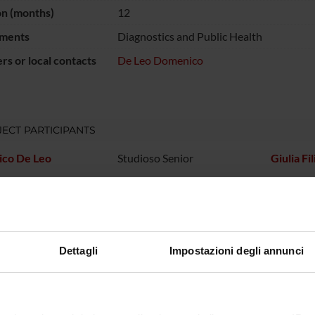
on (months)
12
ments
Diagnostics and Public Health
s or local contacts
De Leo Domenico
ECT PARTICIPANTS
co De Leo
Studioso Senior
Giulia Fil
dra De Salvia
Stefania
Dettagli
Impostazioni degli annunci
ONS
n of Legal and Occupational Medicine