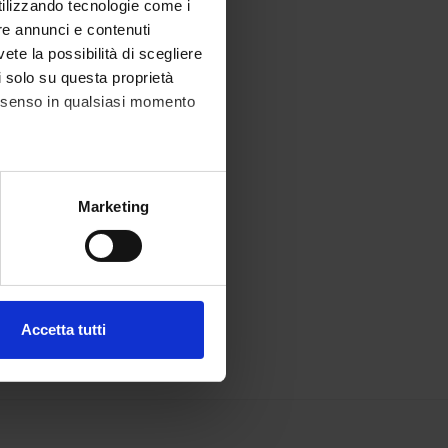
utilizzando tecnologie come i
re annunci e contenuti
vete la possibilità di scegliere
li solo su questa proprietà
consenso in qualsiasi momento
alche metro,
Marketing
e specifiche (impronte
ezione dettagli
. Puoi
Accetta tutti
l media e per analizzare il
ostri partner che si occupano
azioni che hai fornito loro o