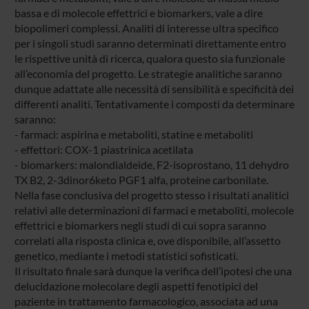
bassa e di molecole effettrici e biomarkers, vale a dire
biopolimeri complessi. Analiti di interesse ultra specifico
per i singoli studi saranno determinati direttamente entro
le rispettive unità di ricerca, qualora questo sia funzionale
all’economia del progetto. Le strategie analitiche saranno
dunque adattate alle necessità di sensibilità e specificità dei
differenti analiti. Tentativamente i composti da determinare
saranno:
- farmaci: aspirina e metaboliti, statine e metaboliti
- effettori: COX-1 piastrinica acetilata
- biomarkers: malondialdeide, F2-isoprostano, 11 dehydro
TX B2, 2-3dinor6keto PGF1 alfa, proteine carbonilate.
Nella fase conclusiva del progetto stesso i risultati analitici
relativi alle determinazioni di farmaci e metaboliti, molecole
effettrici e biomarkers negli studi di cui sopra saranno
correlati alla risposta clinica e, ove disponibile, all’assetto
genetico, mediante i metodi statistici sofisticati.
Il risultato finale sarà dunque la verifica dell’ipotesi che una
delucidazione molecolare degli aspetti fenotipici del
paziente in trattamento farmacologico, associata ad una