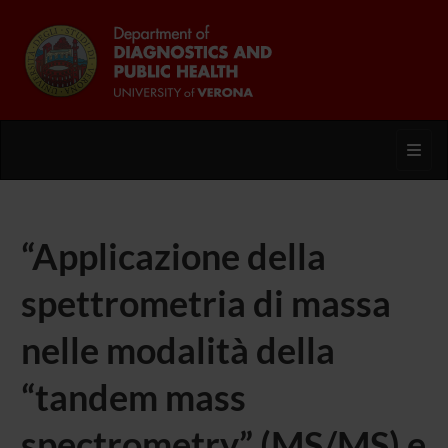
Toggl
“Applicazione della
spettrometria di massa
nelle modalità della
“tandem mass
spectrometry” (MS/MS) e