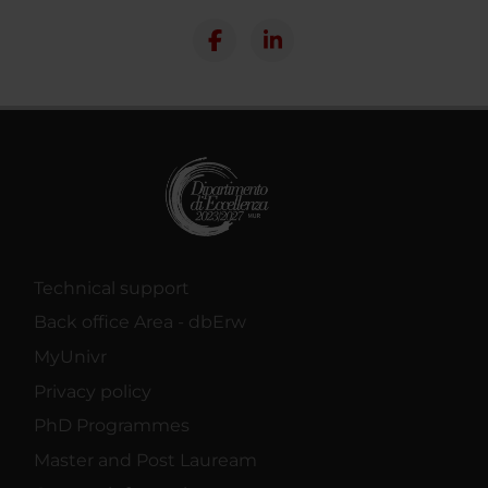
Technical support
Back office Area - dbErw
MyUnivr
Privacy policy
PhD Programmes
Master and Post Lauream