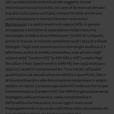
alle caratteristiche individuali del soggetto sia per
minimizzare la sua tossicità, nel caso di farmaci ad elevato
impatto sulla spesa sanitaria, comporterebbe anche una
razionalizzazione in termini farmaco-economici.
Background
: La spettrometria di massa (MS), in genere
accoppiata a tecniche di separazione molecolare, è la
tecnologia analitica di eccellenza per l’analisi di composti,
anche in traccia, in miscele complesse quali i tessuti e fluidi
biologici. Negli anni recenti questa tecnologia analitica si è
affermata anche in ambito biomedico, soprattutto negli
n
schemi della “tandem MS” (o MS-MS o MS
) e della High
Resultion Mass Spectrometry (HRMS) che rappresentano
approcci analitici complementari, l’uno mirato all’analisi
quantitativa ad elevatissima sensibilità e specificità, l’altro
al riconoscimento e alla delucidazione molecolare in ampio
spettro di masse. La tecnologia della MS nelle sue forme per
frammentazione (tandem MS) che HRMS è già estesamente
impiegata nella proteomica, nella metabolomica e
dell’analitica farmaceutica, ma ad oggi è stata assai
inspiegabilmente trascurata nell’ottica nella valutazione dei
parametri fenotipici, sia farmacocinetici che