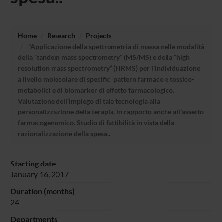
Home
Research
Projects
“Applicazione della spettrometria di massa nelle modalità
della “tandem mass spectrometry” (MS/MS) e della “high
resolution mass spectrometry” (HRMS) per l’individuazione
a livello molecolare di specifici pattern farmaco e tossico-
metabolici e di biomarker di effetto farmacologico.
Valutazione dell’impiego di tale tecnologia alla
personalizzazione della terapia, in rapporto anche all’assetto
farmacogenomico. Studio di fattibilità in vista della
razionalizzazione della spesa..
Starting date
January 16, 2017
Duration (months)
24
Departments