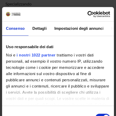
Specializzando
Del Balzo Giovanna
Incaricato alla ricerca
De Leo Domenico
Consenso
Dettagli
Impostazioni degli annunci
In
Studioso Senior
Faes Camilla
Uso responsabile dei dati
Specializzando
Noi e
i nostri 1022 partner
trattiamo i vostri dati
Feruglio-Miclavez Giulia
personali, ad esempio il vostro numero IP, utilizzando
Specializzando
tecnologie come i cookie per memorizzare e accedere
Gambale Elvira Francesca
alle informazioni sul vostro dispositivo al fine di
Specializzando
pubblicare annunci e contenuti personalizzati, misurare
Garavello Marianna
gli annunci e i contenuti, ricercare il pubblico e sviluppare
Specializzando
i servizi. Avete la possibilità di scegliere chi utilizza i
vostri dati e per quali scopi. Le vostre scelte in materia di
Gerard Riccardo
privacy sono applicabili solo su questa proprietà digitale
Specializzando
in cui avete effettuato le vostre scelte. È possibile
Selezione
Gottardo Rossella