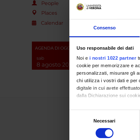
People
Places
Calendar
Consenso
AGENDA DI OGGI
Uso responsabile dei dati
sab
Noi e
i nostri 1022 partner
t
8 agosto 2026
cookie per memorizzare e acce
personalizzati, misurare gli an
chi utilizza i vostri dati e pe
digitale in cui avete effettua
dalla Dichiarazione sui cookie
Con il tuo consenso, vorrem
Selezione
raccogliere informazi
Necessari
del
Identificare il tuo di
consenso
digitali).