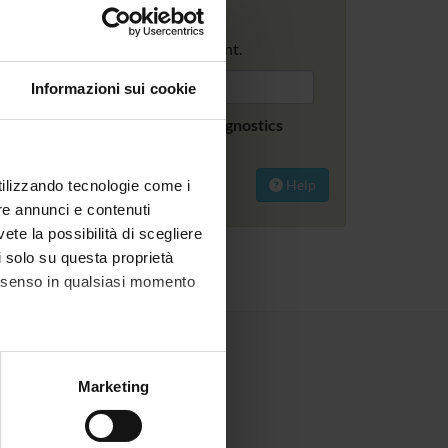
.
ts and skills within the Department.
Informazioni sui cookie
rch pages of the department Diagnostics
 Public Health
Help
utilizzando tecnologie come i
re annunci e contenuti
vete la possibilità di scegliere
li solo su questa proprietà
consenso in qualsiasi momento
alche metro,
Marketing
e specifiche (impronte