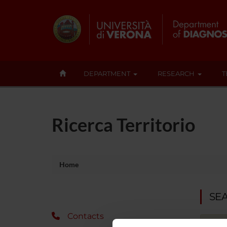
DEPARTMENT
RESEARCH
T
Ricerca Territorio
Home
SE
Contacts
Sear