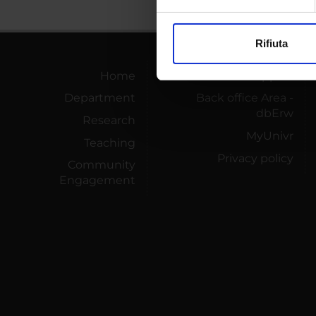
Approfondisci come vengono el
modificare o ritirare il tuo 
Rifiuta
Utilizziamo i cookie per perso
nostro traffico. Condividiamo 
Home
Technical support
di analisi dei dati web, pubbl
Department
Back office Area -
che hanno raccolto dal tuo uti
dbErw
Research
MyUnivr
Teaching
Privacy policy
Community
Engagement