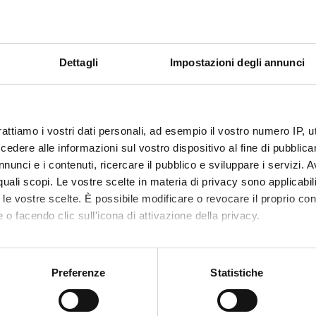
The search will find the first 100 items relevant to the key word(s)
The search results will show people, publications, research projec
Dettagli
Impostazioni degli annunci
Search in the whole University Site
Sea
and
search
reset
rattiamo i vostri dati personali, ad esempio il vostro numero IP, 
dere alle informazioni sul vostro dispositivo al fine di pubblica
nunci e i contenuti, ricercare il pubblico e sviluppare i servizi. A
r quali scopi. Le vostre scelte in materia di privacy sono applicabi
to le vostre scelte. È possibile modificare o revocare il proprio 
 o facendo clic sull'icona di attivazione della privacy.
mo anche:
Share
oni sulla tua posizione geografica, con un'approssimazione di qu
Preferenze
Statistiche
spositivo, scansionandolo attivamente alla ricerca di caratteristich