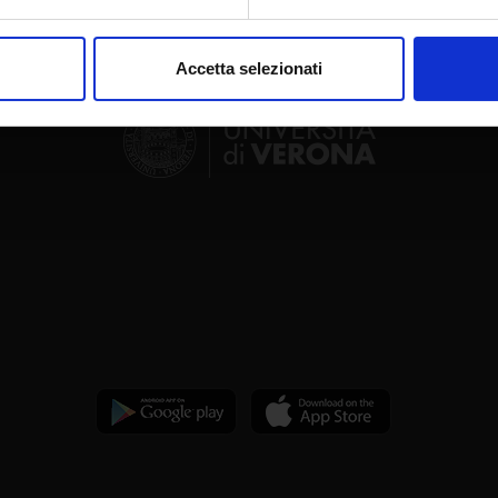
aborati i tuoi dati personali e imposta le tue preferenze nella
s
consenso in qualsiasi momento dalla Dichiarazione sui cookie.
Accetta selezionati
nalizzare contenuti ed annunci, per fornire funzionalità dei socia
inoltre informazioni sul modo in cui utilizzi il nostro sito con i n
icità e social media, i quali potrebbero combinarle con altre inform
lizzo dei loro servizi.