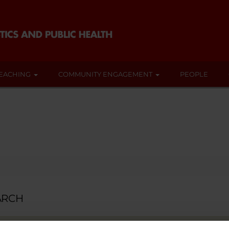
EACHING
COMMUNITY ENGAGEMENT
PEOPLE
ARCH
ch by key words.