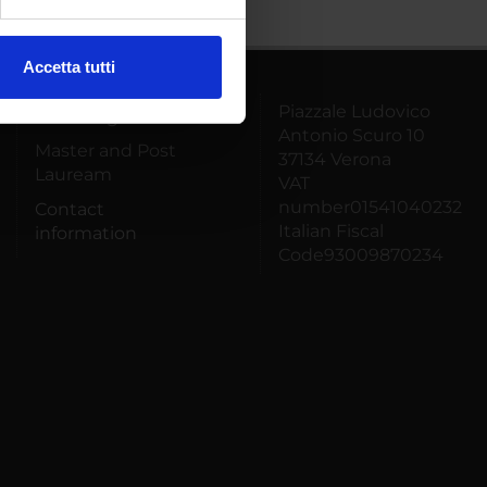
ezione dettagli
. Puoi
Accetta tutti
l media e per analizzare il
Piazzale Ludovico
ostri partner che si occupano
PhD Programmes
Antonio Scuro 10
azioni che hai fornito loro o
Master and Post
37134 Verona
Lauream
VAT
number01541040232
Contact
Italian Fiscal
information
Code93009870234