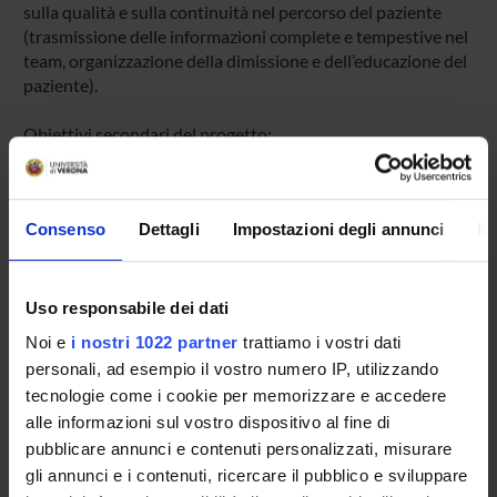
sulla qualità e sulla continuità nel percorso del paziente
(trasmissione delle informazioni complete e tempestive nel
team, organizzazione della dimissione e dell’educazione del
paziente).
Obiettivi secondari del progetto:
• migliorare la comprensione dei fattori che influenzano
l’introduzione di strategie innovative nell’organizzazione
dell’assistenza dei reparti chirurgici;
Consenso
Dettagli
Impostazioni degli annunci
In
• analizzare gli aspetti psicosociali che influenzano
l’implementazione del modello innovativo, sul piano
individuale (atteggiamenti e comportamenti), sul piano di
gruppo (vision condivisa, collaborazione, fiducia) e sul
Uso responsabile dei dati
piano organizzativo (supporto all’innovazione)
Noi e
i nostri 1022 partner
trattiamo i vostri dati
• valutare l’applicabilità di modelli e strumenti derivanti da
personali, ad esempio il vostro numero IP, utilizzando
approcci organizzativi delle cure ospedaliere per intensità
tecnologie come i cookie per memorizzare e accedere
di cure e del Lean Thinking
alle informazioni sul vostro dispositivo al fine di
• definire una differenziazione delle competenze nel team
pubblicare annunci e contenuti personalizzati, misurare
infermieristico con un utilizzo più appropriato delle risorse
professionali;
gli annunci e i contenuti, ricercare il pubblico e sviluppare