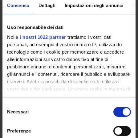
Consenso
Dettagli
Impostazioni degli annunci
In
SPONSORS:
Funds:
assigned and managed by the department
Uso responsabile dei dati
Noi e
i nostri 1022 partner
trattiamo i vostri dati
personali, ad esempio il vostro numero IP, utilizzando
tecnologie come i cookie per memorizzare e accedere
PROJECT PARTICIPANTS
alle informazioni sul vostro dispositivo al fine di
Simone Accordini
pubblicare annunci e contenuti personalizzati, misurare
Associate Professor
gli annunci e i contenuti, ricercare il pubblico e sviluppare
i servizi. Avete la possibilità di scegliere chi utilizza i
vostri dati e per quali scopi. Le vostre scelte in materia di
privacy sono applicabili solo su questa proprietà digitale
RESEARCH AREAS INVOLVED IN THE PROJECT
in cui avete effettuato le vostre scelte. È possibile
Selezione
Public, Environmental & Occupational Health
modificare o revocare il proprio consenso in qualsiasi
Necessari
del
momento dalla Dichiarazione sui cookie o facendo clic
consenso
sull'icona di attivazione della privacy.
Preferenze
SECTIONS