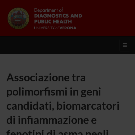
Toggl
Associazione tra
polimorfismi in geni
candidati, biomarcatori
di infiammazione e
fenotipi di asma negli