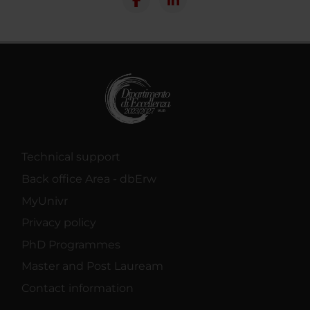
Technical support
Back office Area - dbErw
MyUnivr
Privacy policy
PhD Programmes
Master and Post Lauream
Contact information