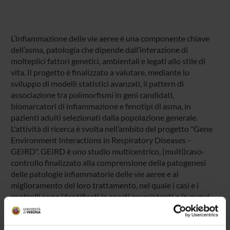
L’infiammazione delle vie aeree è una componente chiave
dell’asma, patologia che dipende dall’interazione di
molteplici fattori genetici, ambientali e legati allo stile di
vita. Il progetto è finalizzato a valutare, mediante lo
sviluppo di modelli statistici avanzati, il pattern di
associazione tra polimorfismi in geni candidati,
biomarcatori di infiammazione e fenotipi di asma, in
pazienti adulti selezionati dalla popolazione generale.
L'attività di ricerca è svolta nell’ambito del progetto "Gene
Environment Interactions in Respiratory Diseases -
GEIRD". GEIRD è uno studio multicentrico, (multi)caso-
controllo finalizzato alla comprensione della patogenesi
delle patologie infiammatorie delle vie aeree e al
miglioramento del loro trattamento, nel quale i casi e i
controlli sono identificati in coorti preesistenti o in nuovi
campioni casuali della popolazione generale italiana.