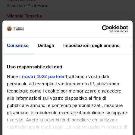
Associate Professor
Michele Tansella
RESEARCH AREAS INVOLVED IN THE PROJECT
Consenso
Dettagli
Impostazioni degli annunci
In
Psychiatry
Uso responsabile dei dati
SECTIONS
Noi e
i nostri 1022 partner
trattiamo i vostri dati
personali, ad esempio il vostro numero IP, utilizzando
Section of Psychiatry and Clinical Psychology
tecnologie come i cookie per memorizzare e accedere
alle informazioni sul vostro dispositivo al fine di
pubblicare annunci e contenuti personalizzati, misurare
gli annunci e i contenuti, ricercare il pubblico e sviluppare
i servizi. Avete la possibilità di scegliere chi utilizza i
ACTIVITIES
vostri dati e per quali scopi. Le vostre scelte in materia di
privacy sono applicabili solo su questa proprietà digitale
RESEARCH AREAS