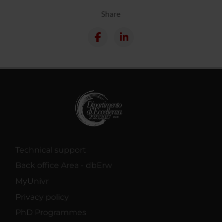
Share
Technical support
Back office Area - dbErw
MyUnivr
Privacy policy
PhD Programmes