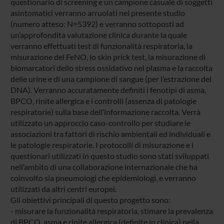
questionario di screening e un campione casuale di soggetti
asintomatici verranno arruolati nel presente studio
(numero atteso: N=5392) e verranno sottoposti ad
un’approfondita valutazione clinica durante la quale
verranno effettuati test di funzionalità respiratoria, la
misurazione del FeNO, lo skin prick test, la misurazione di
biomarcatori dello stress ossidativo nel plasma e la raccolta
delle urine e di una campione di sangue (per l’estrazione del
DNA). Verranno accuratamente definiti i fenotipi di asma,
BPCO, rinite allergica e i controlli (assenza di patologie
respiratorie) sulla base dell’informazione raccolta. Verrà
utilizzato un approccio caso-controllo per studiare le
associazioni tra fattori di rischio ambientali ed individuali e
le patologie respiratorie. I protocolli di misurazione e i
questionari utilizzati in questo studio sono stati sviluppati
nell’ambito di una collaborazione internazionale che ha
coinvolto sia pneumologi che epidemiologi, e verranno
utilizzati da altri centri europei.
Gli obiettivi principali di questo progetto sono:
- misurare la funzionalità respiratoria, stimare la prevalenza
di BPCO, asma e rinite allergica (definite in clinica) nella