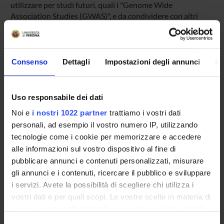
utilizzare per studi futuri, quali i "Genome Wide
Association Studies (GWAS)", e da condividere con altri
team di ricerca nazionali e internazionali.
ENTI FINANZIATORI:
Consenso
Dettagli
Impostazioni degli annunci
In
Ministero della Salute
Finanziamento:
richiesto
Uso responsabile dei dati
Programma:
ENTIVARI - Contributo da enti
pubblici/privati generico
Noi e
i nostri 1022 partner
trattiamo i vostri dati
personali, ad esempio il vostro numero IP, utilizzando
tecnologie come i cookie per memorizzare e accedere
alle informazioni sul vostro dispositivo al fine di
PARTECIPANTI AL PROGETTO
pubblicare annunci e contenuti personalizzati, misurare
gli annunci e i contenuti, ricercare il pubblico e sviluppare
Simone Accordini
i servizi. Avete la possibilità di scegliere chi utilizza i
Professore associato
vostri dati e per quali scopi. Le vostre scelte in materia di
Alessandro Baldan
privacy sono applicabili solo su questa proprietà digitale
Francesca Belpinati
in cui avete effettuato le vostre scelte. È possibile