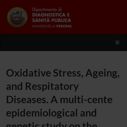
Toggl
Oxidative Stress, Ageing,
and Respitatory
Diseases. A multi-cente
epidemiological and
genetic study on the