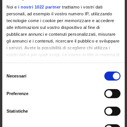
Tecnico-Amministrativo
Noi e
i nostri 1022 partner
trattiamo i vostri dati
Monia Donati
personali, ad esempio il vostro numero IP, utilizzando
tecnologie come i cookie per memorizzare e accedere
Roberto Leone
alle informazioni sul vostro dispositivo al fine di
Incaricato alla ricerca
pubblicare annunci e contenuti personalizzati, misurare
Giovanna Stoppa
gli annunci e i contenuti, ricercare il pubblico e sviluppare
i servizi. Avete la possibilità di scegliere chi utilizza i
vostri dati e per quali scopi. Le vostre scelte in materia di
privacy sono applicabili solo su questa proprietà digitale
SEZIONI
in cui avete effettuato le vostre scelte. È possibile
Selezione
Farmacologia
modificare o revocare il proprio consenso in qualsiasi
Necessari
del
momento dalla Dichiarazione sui cookie o facendo clic
consenso
sull'icona di attivazione della privacy.
Preferenze
Con il tuo consenso, vorremmo anche:
ATTIVITÀ
raccogliere informazioni sulla tua posizione
Statistiche
geografica, con un'approssimazione di qualche
AREE DI RICERCA
metro,