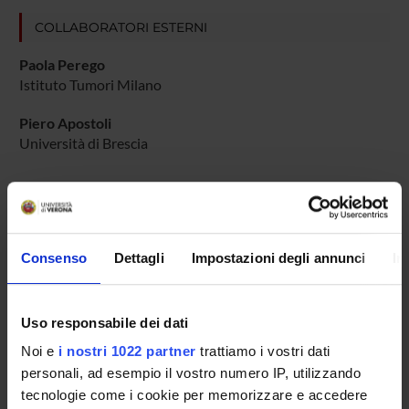
COLLABORATORI ESTERNI
Paola Perego
Istituto Tumori Milano
Piero Apostoli
Università di Brescia
AREE DI RICERCA COINVOLTE DAL PROGETTO
Pharmacology & Pharmacy (DDSP)
Consenso
Dettagli
Impostazioni degli annunci
In
Pharmacology & Pharmacy (DNBM)
Uso responsabile dei dati
Noi e
i nostri 1022 partner
trattiamo i vostri dati
SEZIONI
personali, ad esempio il vostro numero IP, utilizzando
Farmacologia
tecnologie come i cookie per memorizzare e accedere