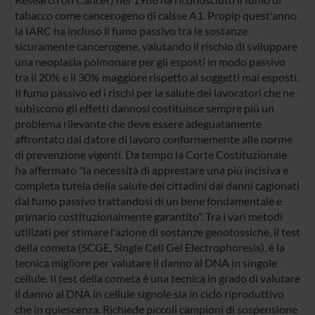
tabacco come cancerogeno di calsse A1. Propip quest'anno
la IARC ha incluso il fumo passivo tra le sostanze
sicuramente cancerogene, valutando il rischio di sviluppare
una neoplasia polmonare per gli esposti in modo passivo
tra il 20% e il 30% maggiore rispetto ai soggetti mai esposti.
Il fumo passivo ed i rischi per la salute dei lavoratori che ne
subiscono gli effetti dannosi costituisce sempre più un
problema rilevante che deve essere adeguatamente
affrontato dal datore di lavoro conformemente alle norme
di prevenzione vigenti. Da tempo la Corte Costituzionale
ha affermato "la necessità di apprestare una più incisiva e
completa tutela della salute dei cittadini dai danni cagionati
dal fumo passivo trattandosi di un bene fondamentale e
primario costituzionalmente garantito". Tra i vari metodi
utilizati per stimare l'azione di sostanze genotossiche, il test
della cometa (SCGE, Single Cell Gel Electrophoresis), è la
tecnica migliore per valutare il danno al DNA in singole
cellule. Il test della cometa è una tecnica in grado di valutare
il danno al DNA in cellule signole sia in ciclo riproduttivo
che in quiescenza. Richiede piccoli campioni di sospensione