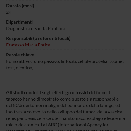
Durata (mesi)
24
Dipartimenti
Diagnostica e Sanità Pubblica
Responsabili (o referenti locali)
Fracasso Maria Enrica
Parole chiave
Fumo attivo, fumo passivo, linfociti, cellule uroteliali, comet
test, nicotina,
Gli studi condotti sugli effetti genotossici del fumo di
tabacco hanno dimostrato come questo sia responsabile
del 80% dei tumori maligni del polmone e della laringe, ed
inoltre sia coinvolto nello sviluppo dei tumori della vascica,
rene, pancreas, cervice uterina, stomaco, esofago e leucemia
mieloide cronica. La IARC (International Agency for
Research on Cancer) nel 1986 ha riconosciuto il fumo di