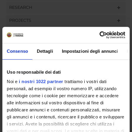
RESEARCH
PROJECTS
ASSIGNMENTS
Consenso
Dettagli
Impostazioni degli annunci
In
ORGANISATION
Uso responsabile dei dati
GOVERNANCE
Noi e
i nostri 1022 partner
trattiamo i vostri dati
personali, ad esempio il vostro numero IP, utilizzando
COMMITTEES
tecnologie come i cookie per memorizzare e accedere
alle informazioni sul vostro dispositivo al fine di
DEPARTMENT ADMINISTRATION OFFICES
pubblicare annunci e contenuti personalizzati, misurare
gli annunci e i contenuti, ricercare il pubblico e sviluppare
STUDENT ADMINISTRATION OFFICES
i servizi. Avete la possibilità di scegliere chi utilizza i
vostri dati e per quali scopi. Le vostre scelte in materia di
DEPARTMENT FACILITIES