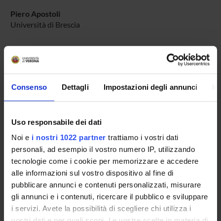
Piero Apostoli
Università di Brescia
RESEARCH AREAS INVOLVED IN THE PROJECT
Pharmacology & Pharmacy (DDSP)
Consenso
Dettagli
Impostazioni degli annunci
In
Pharmacology & Pharmacy (DNBM)
Uso responsabile dei dati
Noi e
i nostri 1022 partner
trattiamo i vostri dati
SECTIONS
personali, ad esempio il vostro numero IP, utilizzando
Section of Pharmacology
tecnologie come i cookie per memorizzare e accedere
alle informazioni sul vostro dispositivo al fine di
pubblicare annunci e contenuti personalizzati, misurare
PUBLICATIONS
gli annunci e i contenuti, ricercare il pubblico e sviluppare
TITLE
i servizi. Avete la possibilità di scegliere chi utilizza i
vostri dati e per quali scopi. Le vostre scelte in materia di