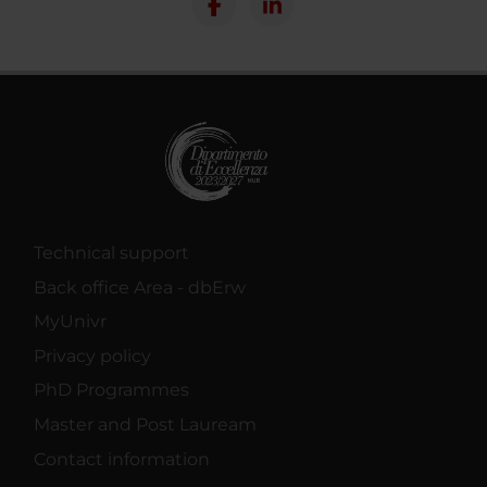
Technical support
Back office Area - dbErw
MyUnivr
Privacy policy
PhD Programmes
Master and Post Lauream
Contact information