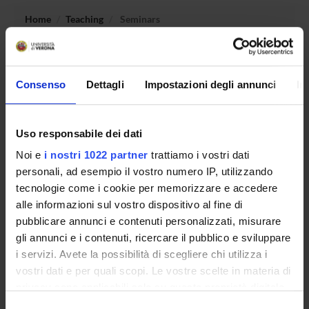
Home
Teaching
Seminars
No recent seminar found relating to teaching Legal and
Forensic Medicine.
Consenso
Dettagli
Impostazioni degli annunci
In
Uso responsabile dei dati
STUDYING
Noi e
i nostri 1022 partner
trattiamo i vostri dati
COURSES
personali, ad esempio il vostro numero IP, utilizzando
tecnologie come i cookie per memorizzare e accedere
PHD PROGRAMMES AND POSTGRADUATE
alle informazioni sul vostro dispositivo al fine di
TRAINING
pubblicare annunci e contenuti personalizzati, misurare
gli annunci e i contenuti, ricercare il pubblico e sviluppare
Contacts
i servizi. Avete la possibilità di scegliere chi utilizza i
People
vostri dati e per quali scopi. Le vostre scelte in materia di
privacy sono applicabili solo su questa proprietà digitale
Places
in cui avete effettuato le vostre scelte. È possibile
Selezione