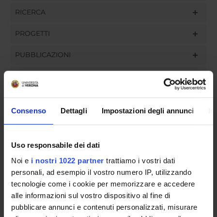
RICERCA
PROGETTI
PUBBLICAZIONI
INCARICHI
Consenso
Dettagli
Impostazioni degli annunci
In
ORGANIZZAZIONE
Uso responsabile dei dati
GOVERNANCE
Noi e
i nostri 1022 partner
trattiamo i vostri dati
COMMISSIONI
personali, ad esempio il vostro numero IP, utilizzando
tecnologie come i cookie per memorizzare e accedere
UFFICI E STRUTTURE DI SERVIZIO
alle informazioni sul vostro dispositivo al fine di
pubblicare annunci e contenuti personalizzati, misurare
SERVIZI DI SEGRETERIA STUDENTI