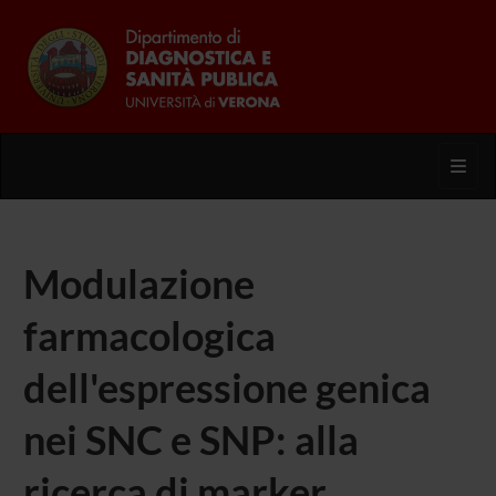
Toggl
Modulazione
farmacologica
dell'espressione genica
nei SNC e SNP: alla
ricerca di marker