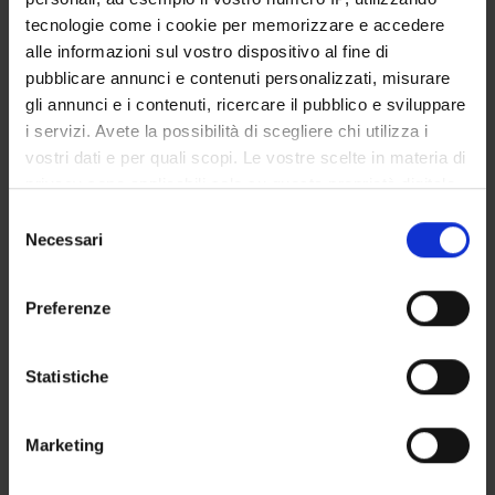
Personale di spin-off
tecnologie come i cookie per memorizzare e accedere
Francesca Marini
alle informazioni sul vostro dispositivo al fine di
pubblicare annunci e contenuti personalizzati, misurare
gli annunci e i contenuti, ricercare il pubblico e sviluppare
i servizi. Avete la possibilità di scegliere chi utilizza i
SEZIONI
vostri dati e per quali scopi. Le vostre scelte in materia di
Farmacologia
privacy sono applicabili solo su questa proprietà digitale
in cui avete effettuato le vostre scelte. È possibile
Selezione
modificare o revocare il proprio consenso in qualsiasi
Necessari
del
momento dalla Dichiarazione sui cookie o facendo clic
consenso
sull'icona di attivazione della privacy.
ATTIVITÀ
Preferenze
Con il tuo consenso, vorremmo anche:
AREE DI RICERCA
raccogliere informazioni sulla tua posizione
Statistiche
geografica, con un'approssimazione di qualche
GRUPPI DI RICERCA
metro,
Marketing
SEZIONI
Identificare il tuo dispositivo, scansionandolo
attivamente alla ricerca di caratteristiche specifiche