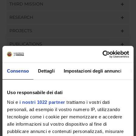
THIRD MISSION
RESEARCH
PROJECTS
PUBLICATIONS
ASSIGNMENTS
Consenso
Dettagli
Impostazioni degli annunci
In
ORGANISATION
Uso responsabile dei dati
Noi e
i nostri 1022 partner
trattiamo i vostri dati
GOVERNANCE
personali, ad esempio il vostro numero IP, utilizzando
tecnologie come i cookie per memorizzare e accedere
COMMITTEES
alle informazioni sul vostro dispositivo al fine di
DEPARTMENT ADMINISTRATION OFFICES
pubblicare annunci e contenuti personalizzati, misurare