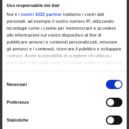
Evelina Tacconelli
Uso responsabile dei dati
Professore ordinario
Noi e
i nostri 1022 partner
trattiamo i vostri dati
personali, ad esempio il vostro numero IP, utilizzando
tecnologie come i cookie per memorizzare e accedere
AREE DI RICERCA COINVOLTE DAL PROGETTO
alle informazioni sul vostro dispositivo al fine di
pubblicare annunci e contenuti personalizzati, misurare
Infectious Diseases (DDSP)
gli annunci e i contenuti, ricercare il pubblico e sviluppare
Infectious Diseases (DNBM)
i servizi. Avete la possibilità di scegliere chi utilizza i
vostri dati e per quali scopi. Le vostre scelte in materia di
privacy sono applicabili solo su questa proprietà digitale
in cui avete effettuato le vostre scelte. È possibile
Selezione
SEZIONI
modificare o revocare il proprio consenso in qualsiasi
Necessari
del
Malattie Infettive
momento dalla Dichiarazione sui cookie o facendo clic
consenso
sull'icona di attivazione della privacy.
Preferenze
Con il tuo consenso, vorremmo anche:
raccogliere informazioni sulla tua posizione
Statistiche
ATTIVITÀ
geografica, con un'approssimazione di qualche