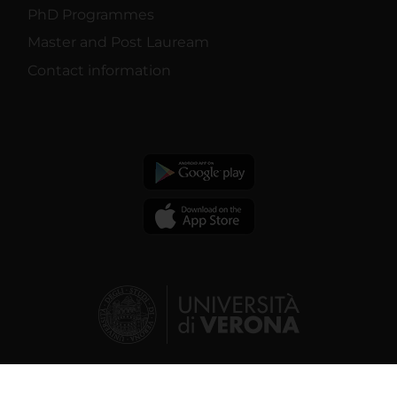
PhD Programmes
Master and Post Lauream
Contact information
© 2026 | Verona University