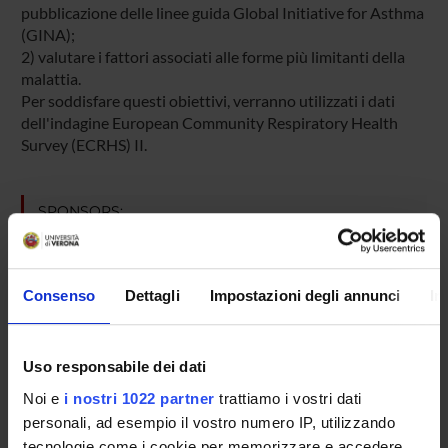
pubblicazione delle linee guida Global Initiative for Asthma
(GINA);
2) valutare i fattori associati alle forme più limitanti della
malattia.
Per soddisfare questi obiettivi, verranno utilizzati i dati
dell'indagine European Community Respiratory Health
Survey (ECRHS) II.
SPONSORS:
Fondo ex 60%
Funds:
assigned and managed by the department
Syllabus:
RICATENEO - Finanziamenti d'Ateneo per la
Consenso
Dettagli
Impostazioni degli annunci
In
Ricerca Scientifica
Uso responsabile dei dati
Noi e
i nostri 1022 partner
trattiamo i vostri dati
PROJECT PARTICIPANTS
personali, ad esempio il vostro numero IP, utilizzando
Simone Accordini
tecnologie come i cookie per memorizzare e accedere