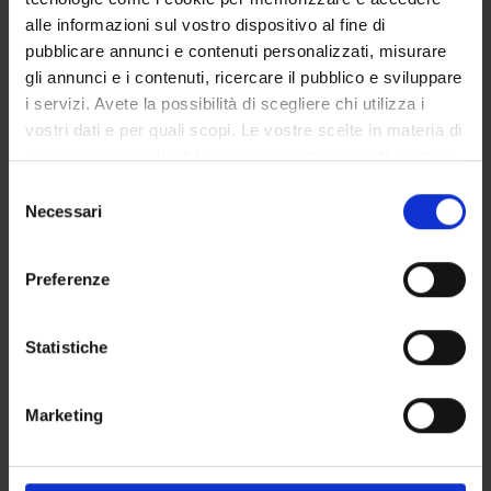
Associate Professor
alle informazioni sul vostro dispositivo al fine di
pubblicare annunci e contenuti personalizzati, misurare
gli annunci e i contenuti, ricercare il pubblico e sviluppare
i servizi. Avete la possibilità di scegliere chi utilizza i
SECTIONS
vostri dati e per quali scopi. Le vostre scelte in materia di
Section of Epidemiology and Medical Statistics
privacy sono applicabili solo su questa proprietà digitale
in cui avete effettuato le vostre scelte. È possibile
Selezione
modificare o revocare il proprio consenso in qualsiasi
Necessari
del
momento dalla Dichiarazione sui cookie o facendo clic
consenso
sull'icona di attivazione della privacy.
ACTIVITIES
Preferenze
Con il tuo consenso, vorremmo anche:
RESEARCH AREAS
raccogliere informazioni sulla tua posizione
Statistiche
RESEARCH GROUPS
geografica, con un'approssimazione di qualche
metro,
Marketing
SECTIONS
Identificare il tuo dispositivo, scansionandolo
attivamente alla ricerca di caratteristiche specifiche
PHD PROGRAMMES
(impronte digitali).