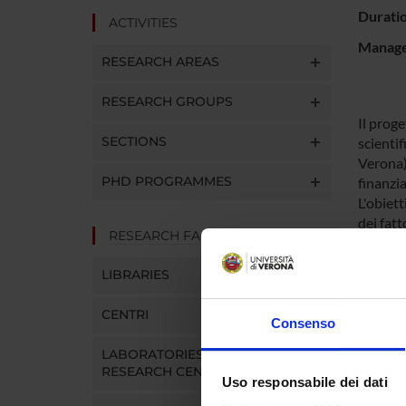
Durati
ACTIVITIES
Manager
RESEARCH AREAS
RESEARCH GROUPS
Il proge
SECTIONS
scientif
Verona)
PHD PROGRAMMES
finanzia
L'obiett
dei fatt
RESEARCH FACILITIES
fattori 
LIBRARIES
SPO
CENTRI
Consenso
PRIN 
LABORATORIES AND
POSIT
RESEARCH CENTRES
Uso responsabile dei dati