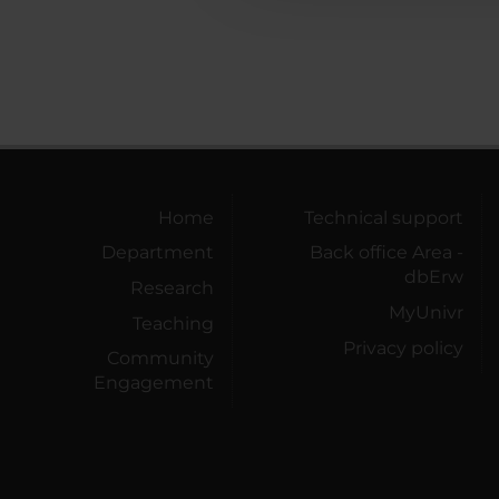
Home
Technical support
Department
Back office Area -
dbErw
Research
MyUnivr
Teaching
Privacy policy
Community
Engagement