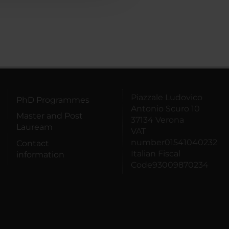
Piazzale Ludovico
PhD Programmes
Antonio Scuro 10
Master and Post
37134 Verona
Lauream
VAT
number01541040232
Contact
Italian Fiscal
information
Code93009870234