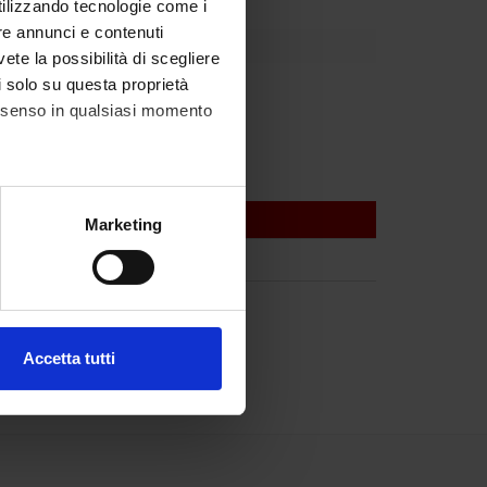
utilizzando tecnologie come i
re annunci e contenuti
vete la possibilità di scegliere
li solo su questa proprietà
ava
consenso in qualsiasi momento
alche metro,
Marketing
e specifiche (impronte
ezione dettagli
. Puoi
Accetta tutti
l media e per analizzare il
ostri partner che si occupano
azioni che hai fornito loro o