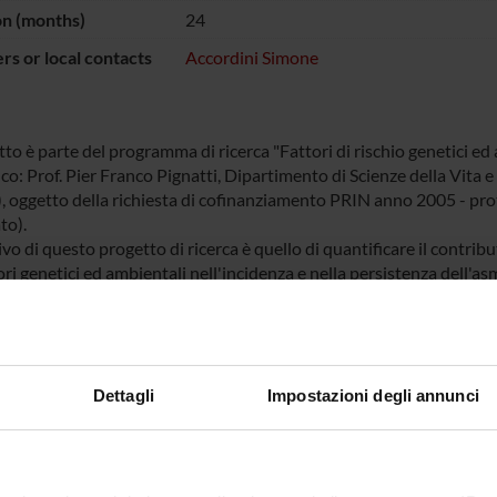
on (months)
24
s or local contacts
Accordini Simone
tto è parte del programma di ricerca "Fattori di rischio genetici e
ico: Prof. Pier Franco Pignatti, Dipartimento di Scienze della Vita e
, oggetto della richiesta di cofinanziamento PRIN anno 2005 - p
to).
ivo di questo progetto di ricerca è quello di quantificare il contribu
ori genetici ed ambientali nell'incidenza e nella persistenza dell'asma
in esame è simile nell'asma adulta e in quella infantile.
NSORS:
Dettagli
Impostazioni degli annunci
VALUTATO
Funds:
requested
IVAMENTE
Syllabus:
PRIN