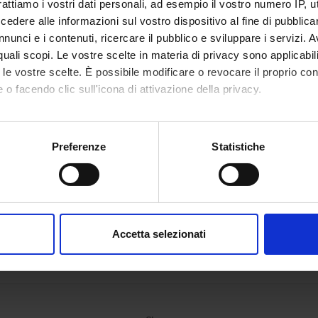
rattiamo i vostri dati personali, ad esempio il vostro numero IP, 
dere alle informazioni sul vostro dispositivo al fine di pubblica
ECT PARTICIPANTS
nunci e i contenuti, ricercare il pubblico e sviluppare i servizi. A
r quali scopi. Le vostre scelte in materia di privacy sono applicabi
 Accordini
Associate Professor
Marta R
to le vostre scelte. È possibile modificare o revocare il proprio 
 o facendo clic sull'icona di attivazione della privacy.
n Pattaro
mo anche:
oni sulla tua posizione geografica, con un'approssimazione di qu
ONS
Preferenze
Statistiche
spositivo, scansionandolo attivamente alla ricerca di caratteristich
n of Epidemiology and Medical Statistics
aborati i tuoi dati personali e imposta le tue preferenze nella
s
consenso in qualsiasi momento dalla Dichiarazione sui cookie.
Accetta selezionati
nalizzare contenuti ed annunci, per fornire funzionalità dei socia
inoltre informazioni sul modo in cui utilizzi il nostro sito con i n
icità e social media, i quali potrebbero combinarle con altre inform
lizzo dei loro servizi.