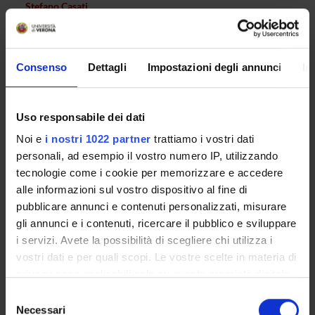
Stefano Casati
Componente
Ernesto Crisafulli
Componente
Consenso
Dettagli
Impostazioni degli annunci
In
Lidia Del Piccolo
Componente
Mirko D'Onofrio
Uso responsabile dei dati
Componente
Noi e
i nostri 1022 partner
trattiamo i vostri dati
Giampiero Girolomoni
personali, ad esempio il vostro numero IP, utilizzando
Decano
tecnologie come i cookie per memorizzare e accedere
Maria Grazia Lourdes Monaco
alle informazioni sul vostro dispositivo al fine di
Componente
pubblicare annunci e contenuti personalizzati, misurare
Alessandro Picelli
gli annunci e i contenuti, ricercare il pubblico e sviluppare
Componente
i servizi. Avete la possibilità di scegliere chi utilizza i
vostri dati e per quali scopi. Le vostre scelte in materia di
Francesca Pizzolo
Componente
privacy sono applicabili solo su questa proprietà digitale
in cui avete effettuato le vostre scelte. È possibile
Flavio Luciano Ribichini
Selezione
Componente
modificare o revocare il proprio consenso in qualsiasi
Necessari
del