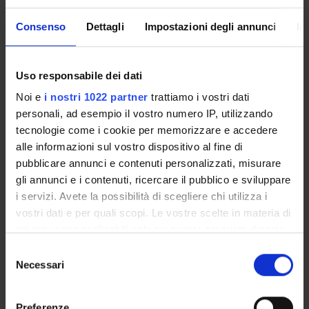
Finanziamento:
assegnato e gestito dal Dipartimento
Consenso
Dettagli
Impostazioni degli annunci
In
Programma:
PRESTPAG - Prestazioni a pagamento
Uso responsabile dei dati
PARTECIPANTI AL PROGETTO
Noi e
i nostri 1022 partner
trattiamo i vostri dati
personali, ad esempio il vostro numero IP, utilizzando
Roberto De Marco
tecnologie come i cookie per memorizzare e accedere
Paolo Girardi
alle informazioni sul vostro dispositivo al fine di
Professore a contratto
pubblicare annunci e contenuti personalizzati, misurare
Pierpaolo Marchetti
gli annunci e i contenuti, ricercare il pubblico e sviluppare
Tecnico-Amministrativo
i servizi. Avete la possibilità di scegliere chi utilizza i
vostri dati e per quali scopi. Le vostre scelte in materia di
Alessandro Marcon
privacy sono applicabili solo su questa proprietà digitale
Professore associato
in cui avete effettuato le vostre scelte. È possibile
Selezione
Giancarlo Pesce
modificare o revocare il proprio consenso in qualsiasi
Necessari
del
momento dalla Dichiarazione sui cookie o facendo clic
consenso
sull'icona di attivazione della privacy.
Preferenze