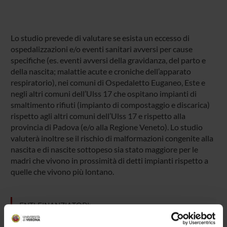
Lo studio prevede di valutare se esista un eccesso di
ospedalizzazioni e/o eventi sanitari avversi per cause
specifiche (es. eventi avversi della gravidanza, del parto e
della nascita; malattie acute e croniche dell’apparato
respiratorio), nei comuni di Ospedaletto Euganeo, Este e
negli altri comuni dell’Ulss 17 che ospitano impianti di
smaltimento rifiuti (impianto di compostaggio e discarica)
rispetto agli altri comuni dell’Ulss 17 e rispetto alla
provincia di Padova (e/o alla Regione Veneto). Lo studio
valuterà inoltre se il rischio di malformazioni congenite alla
nascita e di nascite sottopeso sia stato maggiore per le
madri che vivono in prossimità di detti impianti rispetto a
quelle che vivono più lontano.
ENTI FINANZIATORI:
esterno