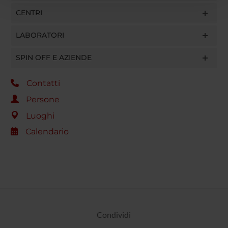
con altre informazioni che hai fornito loro o che hanno
CENTRI
raccolto dal tuo utilizzo dei loro servizi.
LABORATORI
SPIN OFF E AZIENDE
Contatti
Persone
Luoghi
Calendario
Condividi