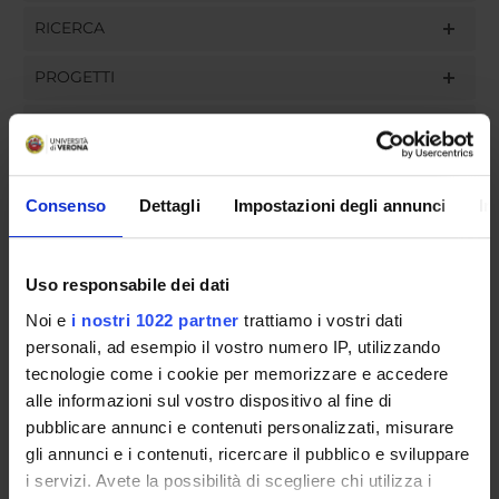
RICERCA
PROGETTI
INCARICHI
Consenso
Dettagli
Impostazioni degli annunci
In
ORGANIZZAZIONE
Uso responsabile dei dati
GOVERNANCE
Noi e
i nostri 1022 partner
trattiamo i vostri dati
COMMISSIONI
personali, ad esempio il vostro numero IP, utilizzando
tecnologie come i cookie per memorizzare e accedere
UFFICI E STRUTTURE DI SERVIZIO
alle informazioni sul vostro dispositivo al fine di
pubblicare annunci e contenuti personalizzati, misurare
SERVIZI DI SEGRETERIA STUDENTI
gli annunci e i contenuti, ricercare il pubblico e sviluppare
i servizi. Avete la possibilità di scegliere chi utilizza i
STRUTTURE DEL DIPARTIMENTO