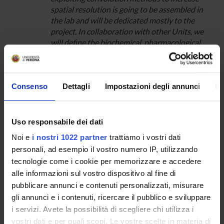
spatial resolution is going to be assembled in
the lab and will be dedicated mostly to the
project. In collaboration with other Units, we
will define the biochemical, pharmacological
and functional properties of the compartment
hosting the intracellular pool of SK(3) channels
and responsible for the channel regulated
insertion on the cell surface.
Consenso
Dettagli
Impostazioni degli annunci
In
Role of SK channels on the exo-endocytotic
activity of hippocampal neurones
For this aim the Unit will produce constructs of
Uso responsabile dei dati
GFP-SK(3) channels (including
Noi e
i nostri 1022 partner
trattiamo i vostri dati
mutated/deleted). The probes will be
personali, ad esempio il vostro numero IP, utilizzando
transfected in hippocampal neurons and their
tecnologie come i cookie per memorizzare e accedere
role in the exo-endocytotyc activity measured
alle informazioni sul vostro dispositivo al fine di
by fluorescent approaches in use by Units 1
and 4.
pubblicare annunci e contenuti personalizzati, misurare
gli annunci e i contenuti, ricercare il pubblico e sviluppare
i servizi. Avete la possibilità di scegliere chi utilizza i
vostri dati e per quali scopi. Le vostre scelte in materia di
SPONSORS: