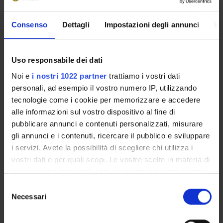
Consenso
Dettagli
Impostazioni degli annunci
In
SECTIONS
Section of Pharmacology
Uso responsabile dei dati
Noi e
i nostri 1022 partner
trattiamo i vostri dati
personali, ad esempio il vostro numero IP, utilizzando
tecnologie come i cookie per memorizzare e accedere
ACTIVITIES
alle informazioni sul vostro dispositivo al fine di
pubblicare annunci e contenuti personalizzati, misurare
RESEARCH AREAS
gli annunci e i contenuti, ricercare il pubblico e sviluppare
RESEARCH GROUPS
i servizi. Avete la possibilità di scegliere chi utilizza i
vostri dati e per quali scopi. Le vostre scelte in materia di
SECTIONS
privacy sono applicabili solo su questa proprietà digitale
in cui avete effettuato le vostre scelte. È possibile
Selezione
PHD PROGRAMMES
modificare o revocare il proprio consenso in qualsiasi
Necessari
del
momento dalla Dichiarazione sui cookie o facendo clic
consenso
RESEARCH FACILITIES
sull'icona di attivazione della privacy.