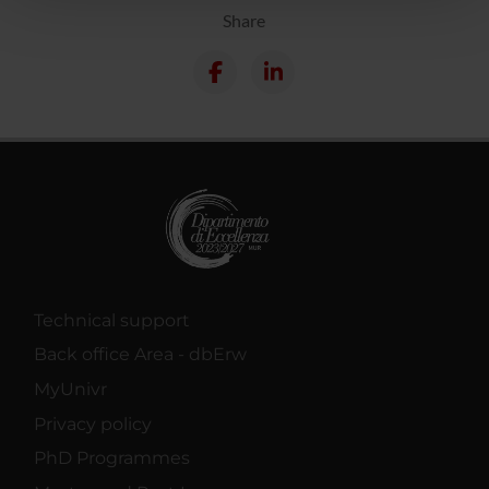
pubblicità e social media, i quali potrebbero combinarle
Share
con altre informazioni che hai fornito loro o che hanno
raccolto dal tuo utilizzo dei loro servizi.
Technical support
Back office Area - dbErw
MyUnivr
Privacy policy
PhD Programmes