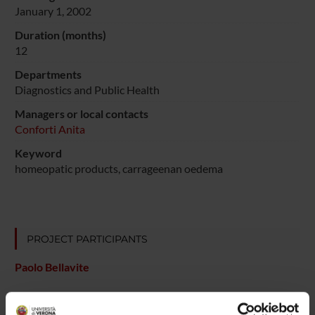
January 1, 2002
Duration (months)
12
Departments
Diagnostics and Public Health
Managers or local contacts
Conforti Anita
Keyword
homeopatic products, carrageenan oedema
PROJECT PARTICIPANTS
Paolo Bellavite
Anita Conforti